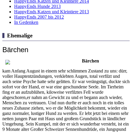
HappyEnds Katzen und Kleintiere 2014
HappyEnds Hunde 2013
HappyEnds Katzen und Kleintiere 2013
HappyEnds 2007 bis 2012
In Gedenken
Ehemalige
Bärchen
Bärchen
kam Anfang August in einem sehr schlimmen Zustand zu uns: dürr,
voller Hauptentzündungen, verklebten Augen, total verfilzt und
auch seine Psyche hatte sehr gelitten. Er war verängstigt, duckte sich
sofort vor der Hand, er war eine geschundene Seele. Im Tierheim
fing er an aufzublühen, kiloweise verfilztes Fell wurde
abgeschoren,er nahm an Gewicht zu und er begann auch wieder,
Menschen zu vertrauen. Und nun durfte er auch noch in ein tolles
neues Zuhause ziehen, wo er die Möglichkeit bekommt, wieder ein
ganz normaler, lustiger Hund zu werden. Er lebt jetzt bei einem sehr
netten jungen Paar mit Haus und großem Grundstück in ländlicher
Umgebung. Sein Kumpel, mit der er sich wunderbar versteht, ist ein
9 Monate alter Großer Schweizer Sennenhundrüde, ein Jungspund