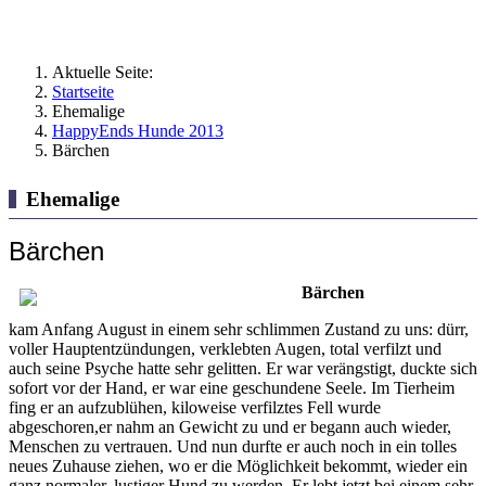
Aktuelle Seite:
Startseite
Ehemalige
HappyEnds Hunde 2013
Bärchen
Ehemalige
Bärchen
Bärchen
kam Anfang August in einem sehr schlimmen Zustand zu uns: dürr,
voller Hauptentzündungen, verklebten Augen, total verfilzt und
auch seine Psyche hatte sehr gelitten. Er war verängstigt, duckte sich
sofort vor der Hand, er war eine geschundene Seele. Im Tierheim
fing er an aufzublühen, kiloweise verfilztes Fell wurde
abgeschoren,er nahm an Gewicht zu und er begann auch wieder,
Menschen zu vertrauen. Und nun durfte er auch noch in ein tolles
neues Zuhause ziehen, wo er die Möglichkeit bekommt, wieder ein
ganz normaler, lustiger Hund zu werden. Er lebt jetzt bei einem sehr