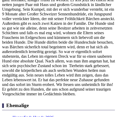
netten jungen Paar mit Haus und großem Grundstück in ländlicher
Umgebung. Sein Kumpel, mit der er sich wunderbar versteht, ist ein
9 Monate alter Großer Schweizer Sennenhundrüde, ein Jungspund
voller verrückter Ideen, der mit seiner Fröhlichkeit Bärchen ansteckt.
Außerdem gibt es noch zwei Katzen in der Familie. Die Hunde sind
so gut wie nie alleine, denn seine Besitzer arbeiten in zeitversetzten
Schichten und falls es mal eng wird, wohnen die Eltern seines
Frauchens im Erdgeschoss und kümmern sich liebevoll um die
beiden Hunde. Die Hunde dürfen beide die Hundeschule besuchen,
was Bärchen sicherlich total begeistern wird, denn er hat sich als
außerordentlich lerneifrig gezeigt. So war er eigentlich sofort
stubenrein, das Leben im eigenen Dreck war für so einen sauberen
Hund eine absolute Qual. Nach allem, was man ihm angetan hat, hat
sich sein psychischer Zustand schon im Tierheim stark gebessert,
sowohl die körperlichen als auch seelichen Wunden heilen nun
endgültig aus. Sein neues tolles Leben wird ihm zeigen, dass das
Leben lebenswert ist. Er hat das perfekte neue Zuhause gefunden
und das sofort im Sturm erobert. Wir freuen uns unheimlich für ihn!
Er gehört zu den Hunden, die uns schon aufgrund seiner traurigen
Vorgeschichte immer im Gedächtnis bleiben.
Ehemalige