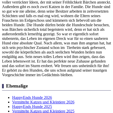
voller verrückter Ideen, der mit seiner Fröhlichkeit Bärchen ansteckt.
Außerdem gibt es noch zwei Katzen in der Familie. Die Hunde sind
so gut wie nie alleine, denn seine Besitzer arbeiten in zeitversetzten
Schichten und falls es mal eng wird, wohnen die Eltern seines
Frauchens im Erdgeschoss und kümmern sich liebevoll um die
beiden Hunde. Die Hunde dürfen beide die Hundeschule besuchen,
was Bärchen sicherlich total begeistern wird, denn er hat sich als
außerordentlich lerneifrig gezeigt. So war er eigentlich sofort
stubenrein, das Leben im eigenen Dreck war für so einen sauberen
Hund eine absolute Qual. Nach allem, was man ihm angetan hat, hat
sich sein psychischer Zustand schon im Tierheim stark gebessert,
sowohl die körperlichen als auch seelichen Wunden heilen nun
endgültig aus. Sein neues tolles Leben wird ihm zeigen, dass das
Leben lebenswert ist. Er hat das perfekte neue Zuhause gefunden
und das sofort im Sturm erobert. Wir freuen uns unheimlich für ihn!
Er gehört zu den Hunden, die uns schon aufgrund seiner traurigen
Vorgeschichte immer im Gedächtnis bleiben.
Ehemalige
HappyEnds Hunde 2026
Vermittelte Katzen und Kleintiere 2026
HappyEnds Hunde 2025
Vermittelte Katzen und Kleintiere 2025