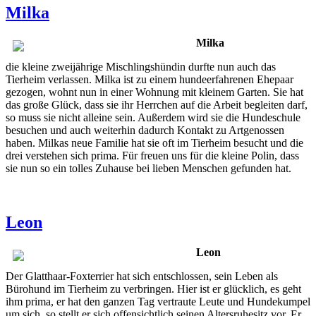
Milka
Milka
die kleine zweijährige Mischlingshündin durfte nun auch das
Tierheim verlassen. Milka ist zu einem hundeerfahrenen Ehepaar
gezogen, wohnt nun in einer Wohnung mit kleinem Garten. Sie hat
das große Glück, dass sie ihr Herrchen auf die Arbeit begleiten darf,
so muss sie nicht alleine sein. Außerdem wird sie die Hundeschule
besuchen und auch weiterhin dadurch Kontakt zu Artgenossen
haben. Milkas neue Familie hat sie oft im Tierheim besucht und die
drei verstehen sich prima. Für freuen uns für die kleine Polin, dass
sie nun so ein tolles Zuhause bei lieben Menschen gefunden hat.
Leon
Leon
Der Glatthaar-Foxterrier hat sich entschlossen, sein Leben als
Bürohund im Tierheim zu verbringen. Hier ist er glücklich, es geht
ihm prima, er hat den ganzen Tag vertraute Leute und Hundekumpel
um sich, so stellt er sich offensichtlich seinen Altersruhesitz vor. Er