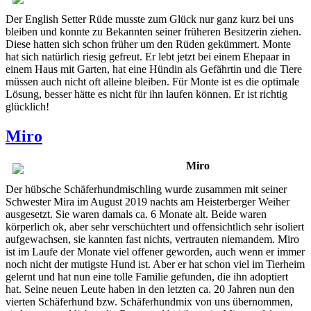
Der English Setter Rüde musste zum Glück nur ganz kurz bei uns
bleiben und konnte zu Bekannten seiner früheren Besitzerin ziehen.
Diese hatten sich schon früher um den Rüden gekümmert. Monte
hat sich natürlich riesig gefreut. Er lebt jetzt bei einem Ehepaar in
einem Haus mit Garten, hat eine Hündin als Gefährtin und die Tiere
müssen auch nicht oft alleine bleiben. Für Monte ist es die optimale
Lösung, besser hätte es nicht für ihn laufen können. Er ist richtig
glücklich!
Miro
Miro
Der hübsche Schäferhundmischling wurde zusammen mit seiner
Schwester Mira im August 2019 nachts am Heisterberger Weiher
ausgesetzt. Sie waren damals ca. 6 Monate alt. Beide waren
körperlich ok, aber sehr verschüchtert und offensichtlich sehr isoliert
aufgewachsen, sie kannten fast nichts, vertrauten niemandem. Miro
ist im Laufe der Monate viel offener geworden, auch wenn er immer
noch nicht der mutigste Hund ist. Aber er hat schon viel im Tierheim
gelernt und hat nun eine tolle Familie gefunden, die ihn adoptiert
hat. Seine neuen Leute haben in den letzten ca. 20 Jahren nun den
vierten Schäferhund bzw. Schäferhundmix von uns übernommen,