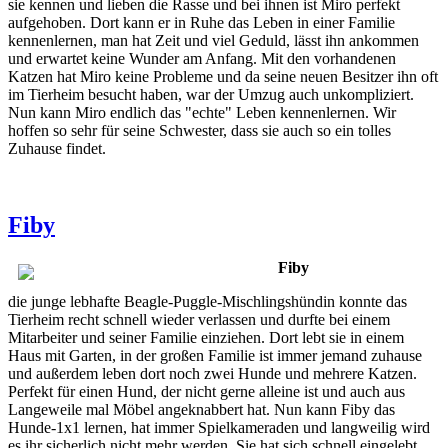
sie kennen und lieben die Rasse und bei ihnen ist Miro perfekt
aufgehoben. Dort kann er in Ruhe das Leben in einer Familie
kennenlernen, man hat Zeit und viel Geduld, lässt ihn ankommen
und erwartet keine Wunder am Anfang. Mit den vorhandenen
Katzen hat Miro keine Probleme und da seine neuen Besitzer ihn oft
im Tierheim besucht haben, war der Umzug auch unkompliziert.
Nun kann Miro endlich das "echte" Leben kennenlernen. Wir
hoffen so sehr für seine Schwester, dass sie auch so ein tolles
Zuhause findet.
Fiby
Fiby
die junge lebhafte Beagle-Puggle-Mischlingshündin konnte das
Tierheim recht schnell wieder verlassen und durfte bei einem
Mitarbeiter und seiner Familie einziehen. Dort lebt sie in einem
Haus mit Garten, in der großen Familie ist immer jemand zuhause
und außerdem leben dort noch zwei Hunde und mehrere Katzen.
Perfekt für einen Hund, der nicht gerne alleine ist und auch aus
Langeweile mal Möbel angeknabbert hat. Nun kann Fiby das
Hunde-1x1 lernen, hat immer Spielkameraden und langweilig wird
es ihr sicherlich nicht mehr werden. Sie hat sich schnell eingelebt