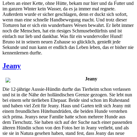
Leben an einer Kette, ohne Hütte, bekam nur hier und da Futter und
im ganzen Winter kein Wasser, da es ja immer mal regnete.
Außerdem wurde er sicher geschlagen, denn er duckt sich sofort,
wenn man eine schnelle Handbewegung macht. Und trotz dieser
Torturen hat er sich ein wunderbares Wesen bewahrt. Er liebt immer
noch die Menschen, hat ein riesiges Schmusebedürfnis und ist
einfach nur lieb und dankbar. Was für ein wundervoller Hund!
Bruno ist in seinem neuen Zuhause so glücklich, genießt jede
Sekunde und nun kann er endlich das Leben leben, das er bisher nie
kennenlernen durfte.
Jeany
Jeany
Die 12-jährige Aussie-Hündin durfte das Tierheim schon verlassen
und ist in die Nähe der holländischen Grenze gezogen. Sie lebt nun
bei einem sehr tierlieben Ehepaar. Beide sind schon im Ruhestand
und haben viel Zeit für Jeany. Haus und Garten teilt sich Jeany mit
einem freundlichen Hütehundrüden, die beiden Hunde verstehen
sich prima. Jeanys neue Familie hatte schon mehrere Hunde aus
dem Tierschutz. Sie haben sich auf der Suche nach einer passenden
älteren Hündin schon von den Fotos her in Jeany verliebt, und als
sie sie in Natura gesehen haben, stand fest, dass Jeany das neue