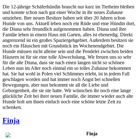
Die 12-jährige Schäferhündin braucht nur kurz im Tierheim bleiben
und konnte schon nach gut einer Woche in ihr neues Zuhause
umziehen. Ihre neuen Besitzer haben seit über 20 Jahren schon
Hunde von uns. Aktuell leben noch ein Rüde und eine Hündin dort,
die Diuna sehr freundlich aufgenommen haben. Diuna und ihre
Familie leben in einem Haus mit Garten, alles ist ebenerdig. Direkt
angrenzend ist ein großes Spaziergehgebiet. Außerdem besitzen sie
noch ein Häuschen mit Grundstück im Wochenendgebiet. Die
Hunde müssen nicht alleine sein und die Pendelei zwischen beiden
Häusern ist für sie eine tolle Abwechslung. Wir freuen uns so sehr
für die alte Diuna, dass sie nach einen langen nicht so schönen
Leben nun im Alter noch einmal ein so tolles Zuhause bekommen
hat. Sie hat wohl in Polen viel Schlimmes erlebt, ist in jedem Fall
geschlagen worden und hat immer noch Angst bei schnellen
Bewegungen, aber nun bekommt sie all die Liebe und
Geborgenheit, die sie nie hatte. Wir wünschen ihr noch eine lange
glückliche Zeit bei ihrer neuen Familie, die immer wieder auch alte
Hunde holt um ihnen einfach noch eine schöne letzte Zeit zu
schenken.
Finja
Finja