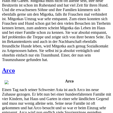
Haus mit Garten. Mitgotka muss nicht oft alleine sein, ihre neue
Besitzerin ist schon im Ruhestand und hat viel Zeit für ihren Hund.
Und die erwachsenen Söhne und ihre Familien kümmern sich
ebenfalls gerne um den Migotka, falls ihr Frauchen mal verhindert
ist. Mitgotkas Umzug war sehr entspannt. Zum einen konnten sich
Frauchen und Hund schon gut bei den vielen Besuchen im Tierheim
kennen lernen, zum anderen scheint Migotka das Leben im Haus
und bei einer Familie schon zu kennen. Sie war absolut entspannt,
lief problemlos die Treppe und zeigte sich von ihrer besten Seite. Da
im Bekanntenkreis und auch in der Nachbarschaft ebenfalls
freundliche Hunde leben, wird Mitgotka auch genug Sozialkontakt
zu Artgenossen haben. Sie selbst ist ja absolut verträglich und
ohnehin einfach nur ein Traumhund. Einer, der nun sein
Traumzuhause gefunden hat.
Arco
Arco
Einen Tag nach seiner Schwester Asta ist auch Arco ins neue
Zuhause gezogen. Er lebt nun bei einer hundeerfahrenen Familie mit
vier Kindern, hat Haus und Garten in einer sehr ländlichen Gegend
und muss nur wenig alleine sein. Seine neue Familie ist oft
gekommen und hat Arco besucht und so war er beim Einzug sehr
entspannt. Arco wird nun endlich viele Spaziergänge genießen