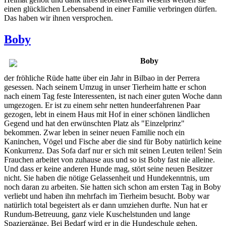
einen glücklichen Lebensabend in einer Familie verbringen dürfen.
Das haben wir ihnen versprochen.
Boby
Boby
der fröhliche Rüde hatte über ein Jahr in Bilbao in der Perrera
gesessen. Nach seinem Umzug in unser Tierheim hatte er schon
nach einem Tag feste Interessenten, ist nach einer guten Woche dann
umgezogen. Er ist zu einem sehr netten hundeerfahrenen Paar
gezogen, lebt in einem Haus mit Hof in einer schönen ländlichen
Gegend und hat den erwünschten Platz als "Einzelprinz"
bekommen. Zwar leben in seiner neuen Familie noch ein
Kaninchen, Vögel und Fische aber die sind für Boby natürlich keine
Konkurrenz. Das Sofa darf nur er sich mit seinen Leuten teilen! Sein
Frauchen arbeitet von zuhause aus und so ist Boby fast nie alleine.
Und dass er keine anderen Hunde mag, stört seine neuen Besitzer
nicht. Sie haben die nötige Gelassenheit und Hundekenntnis, um
noch daran zu arbeiten. Sie hatten sich schon am ersten Tag in Boby
verliebt und haben ihn mehrfach im Tierheim besucht. Boby war
natürlich total begeistert als er dann umziehen durfte. Nun hat er
Rundum-Betreuung, ganz viele Kuschelstunden und lange
Spaziergänge. Bei Bedarf wird er in die Hundeschule gehen,