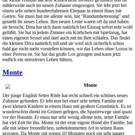
mittlerweile auch im neuen Zuhause eingezogen. Sie lebt jetzt bei
einem sehr netten hundeerfahrenen Ehepaar in einem Haus mit
Garten. Sie muss fast nie alleine sein, hat "Rundumbetreuung" und
genießt ihr neues Leben. Ihre neuen Leute waren oft da und haben
sie besucht, Dina hat sich dann natürlich bei Einzug sofort sehr wohl
gefühlt. Sie hat in jedem Zimmer ein Körbchen mit Spielzeug, hat
einen eigenen Sessel und darf auch mit im Bett schlafen. Das findet
die kleinen Diva natürlich toll und sie wird sich sicherlich schon
bald gar nicht mehr vorstellen können, wir das Leben ohne Luxus in
einer Perrera ist. Sie hat das große Los gezogen und kann jetzt
endlich ein stressfreies Leben führen.
Monte
Monte
Der junge English Setter Rüde hat recht schnell ein schönes neues
Zuhause gefunden. Er lebt nun bei einer sehr netten Familie mit
zwei kleinen Kindern in einem Haus mit großem Grundstück. Es ist
wunderschön direkt im Grünen gelegen, die Spazierwege sind quasi
vor der Haustür. Er muss nur sehr wenig alleine sein, seine Familie
hat viel Zeit für ihn. Monte ist der erste eigene Hund der Familie, hat
alle mit seiner freundlichen, unbekümmerten Art in seinen Bann
gezogen. Da Monte mit seinen 10 Monaten noch ein sehr junger