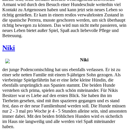
Armani wird durch den Besuch einer Hundeschule weiterhin viel
Kontakt zu Artgenossen haben und kann jetzt sein neues Leben so
richtig genießen. Er kam in einem restlos verwahrlosten Zustand in
die spanische Perrera, musste geschoren werden, um sich überhaupt
richtig bewegen zu können. Das wird nun nicht mehr passieren, sein
neues Leben bietet außer Spiel, Spaß auch liebevolle Pflege und
Betreuung.
Niki
Niki
der junge Podencomischling hat uns ebenfalls verlassen. Er ist zu
einer sehr netten Familie mit einem 9-jährigen Sohn gezogen. Als
vierbeinige Spielgefährtin hat er eine liebe kleine Hündin, die
ebenfalls ursprünglich aus Spanien stammt. Die beiden Hunde
verstehen sich prima, spielen auch schön miteinander. Für Nikis
Besitzer war es Liebe auf den ersten Blick. Sie haben ihn im
Tierheim gesehen, sind mit ihm spazieren gegangen und es stand
fest, dass er der neue Familienhund werden soll. Die Hunde müssen
nur 2 - 3 mal pro Woche je 4 - 5 Stunden alleine sein, sind ansonsten
immer dabei. Mit den beiden fröhlichen Hunden wird es sicherlich
im Haus nie langweilig und alle werden viel Spaß miteinander
haben.