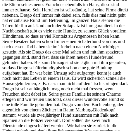
die Eltern seines neues Frauchens ebenfalls im Haus, diese sind
immer zuhause. Sein Herrchen ist selbständig, hat seine Firma direkt
nebenan. Drago darf immer mit dabei sein, falls dies mal nicht geht,
hat er zuhause Rund-um-Betreuung, im ganzen Haus stehen die
Türen für ihn auf. Und auch der Sofaplatz ist ihm garantiert. In der
Nachbarschaft gibt es viele nette Hunde, zu seinem Glück vorallem
Hündinnen, so dass er viel Kontakt zu Artgenossen haben kann.
Seine Besitzer hatten schon früher einen Schäferhund von uns und
nach dessen Tod haben sie im Tierheim nach einem Nachfolger
gesucht. Als sie Drago das erste Mal sahen und mit ihm spazieren
gegangen sind, stand fest, dass sie ihren neuen Hundefreund
gefunden haben. Bis zum Umzug sind sie täglich mit ihm gelaufen,
so dass Drago schäferhundtypisch schon eine gute Bindung
aufgebaut hat. Er war beim Umzug sehr aufgeregt, kennt ja auch
noch nicht das Leben in einem Haus. Er wird sicherlich schnell die
Hausregeln lernen, z. B. dass man nicht auf den Tisch springen darf.
Drago ist sehr anhänglich, mag noch nicht mal fressen, wenn
Frauchen nicht dabei ist. Seine ganze Familie ist seinem Charme
erlegen und wir freuen uns total, dass dieser wundervolle Hund so
eine tolle Familie gefunden hat. Drago von dem Bochtenberg, der
eigentlich von einem Züchter im Raum Marburg-Biedenkopf
stammt, wurde als zweijähriger Hund zusammen mit Falk nach
Spanien an die Polizei verkauft. Dort sollten die zwei nach
Dienstende eingeschläfert werden. Wir haben sie zurück in die
Heimat geholt und dank ihres liebenswerten Wesens werden sie