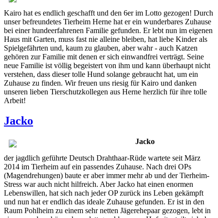
Kairo hat es endlich geschafft und den 6er im Lotto gezogen! Durch
unser befreundetes Tierheim Herne hat er ein wunderbares Zuhause
bei einer hundeerfahrenen Familie gefunden. Er lebt nun im eigenen
Haus mit Garten, muss fast nie alleine bleiben, hat liebe Kinder als
Spielgefährten und, kaum zu glauben, aber wahr - auch Katzen
gehören zur Familie mit denen er sich einwandfrei verträgt. Seine
neue Familie ist völlig begeistert von ihm und kann überhaupt nicht
verstehen, dass dieser tolle Hund solange gebraucht hat, um ein
Zuhause zu finden. Wir freuen uns riesig für Kairo und danken
unseren lieben Tierschutzkollegen aus Herne herzlich für ihre tolle
Arbeit!
Jacko
Jacko
der jagdlich geführte Deutsch Drahthaar-Rüde wartete seit März
2014 im Tierheim auf ein passendes Zuhause. Nach drei OPs
(Magendrehungen) baute er aber immer mehr ab und der Tierheim-
Stress war auch nicht hilfreich. Aber Jacko hat einen enormen
Lebenswillen, hat sich nach jeder OP zurück ins Leben gekämpft
und nun hat er endlich das ideale Zuhause gefunden. Er ist in den
Raum Pohlheim zu einem sehr netten Jägerehepaar gezogen, lebt in