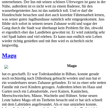
unternehmen. Der Inn mit seinen schönen Uferwegen ist ganz in der
Nähe, außerdem ist es nicht weit zu einem Badesee, für den
wasserbegeisterten Jass ist das natürlich toll. Und er darf die
Hundeschule besuchen und dort auch korrekte Fährtenarbeit lernen,
was seiner guten Jagdhundnase natürlich sehr entgegenkommt. Jass
fühlte sich sofort in seinem neuen Zuhause wohl und sogar der
Gang durch die Stadt war überhaupt kein Problem für ihn, obwohl
er eigentlich eher das Landleben gewohnt ist. Er wird zukünfig sehr
viel Spaß haben und viel erleben. Er kann nun endlich sein Leben
wieder richtig genießen und mit ihm wird es sicherlich nicht
langweilig.
Magu
Magu
hat es geschafft. Er war Todeskandidat in Bilbao, konnte gerade
noch rechtzeitig nach Dillenburg gebracht werden und nun hat er
ein wunderbares neues Zuhause gefunden. Er ist zu einer sehr netten
Familie mit zwei Kindern gezogen. Außerdem leben im Haus und
Garten noch ein Labradorrüde, zwei Katzen, Kaninchen,
Meerschweinchen, Mäuse, Wachteln und Hühner. Seine neuen
Leute haben Magu oft im Tierheim besucht und er hat sich schnell
mit dem Labirüden angefreundet. Als er nun umziehen konnte,