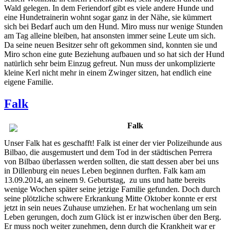
Wald gelegen. In dem Feriendorf gibt es viele andere Hunde und
eine Hundetrainerin wohnt sogar ganz in der Nähe, sie kümmert
sich bei Bedarf auch um den Hund. Miro muss nur wenige Stunden
am Tag alleine bleiben, hat ansonsten immer seine Leute um sich.
Da seine neuen Besitzer sehr oft gekommen sind, konnten sie und
Miro schon eine gute Beziehung aufbauen und so hat sich der Hund
natürlich sehr beim Einzug gefreut. Nun muss der unkomplizierte
kleine Kerl nicht mehr in einem Zwinger sitzen, hat endlich eine
eigene Familie.
Falk
Falk
Unser Falk hat es geschafft! Falk ist einer der vier Polizeihunde aus
Bilbao, die ausgemustert und dem Tod in der städtischen Perrera
von Bilbao überlassen werden sollten, die statt dessen aber bei uns
in Dillenburg ein neues Leben beginnen durften. Falk kam am
13.09.2014, an seinem 9. Geburtstag, zu uns und hatte bereits
wenige Wochen später seine jetzige Familie gefunden. Doch durch
seine plötzliche schwere Erkrankung Mitte Oktober konnte er erst
jetzt in sein neues Zuhause umziehen. Er hat wochenlang um sein
Leben gerungen, doch zum Glück ist er inzwischen über den Berg.
Er muss noch weiter zunehmen, denn durch die Krankheit war er