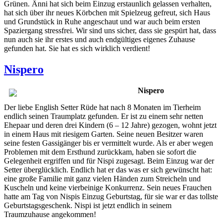
Grünen. Änni hat sich beim Einzug erstaunlich gelassen verhalten,
hat sich über ihr neues Körbchen mit Spielzeug gefreut, sich Haus
und Grundstück in Ruhe angeschaut und war auch beim ersten
Spaziergang stressfrei. Wir sind uns sicher, dass sie gespürt hat, dass
nun auch sie ihr erstes und auch endgültiges eigenes Zuhause
gefunden hat. Sie hat es sich wirklich verdient!
Nispero
Nispero
Der liebe English Setter Rüde hat nach 8 Monaten im Tierheim
endlich seinen Traumplatz gefunden. Er ist zu einem sehr netten
Ehepaar und deren drei Kindern (6 – 12 Jahre) gezogen, wohnt jetzt
in einem Haus mit riesigem Garten. Seine neuen Besitzer waren
seine festen Gassigänger bis er vermittelt wurde. Als er aber wegen
Problemen mit dem Ersthund zurückkam, haben sie sofort die
Gelegenheit ergriffen und für Nispi zugesagt. Beim Einzug war der
Setter überglücklich. Endlich hat er das was er sich gewünscht hat:
eine große Familie mit ganz vielen Händen zum Streicheln und
Kuscheln und keine vierbeinige Konkurrenz. Sein neues Frauchen
hatte am Tag von Nispis Einzug Geburtstag, für sie war er das tollste
Geburtstagsgeschenk. Nispi ist jetzt endlich in seinem
Traumzuhause angekommen!