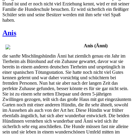
Hund ist und er noch nicht viel Erziehung kennt, wird er mit seiner
Familie die Hundeschule besuchen. Er wird sicherlich ein fleißiger
Schüler sein und seine Besitzer werden mit ihm sehr viel Spaß
haben.
Anis
Anis (Änni)
die sanfte Mischlingshündin Änni hat ziemlich genau ein Jahr im
Tierheim als Bürohund auf ein Zuhause gewartet, davor war sie
bereits in einem anderen deutschen Tierheim und ursprünglich in
einer spanischen Tötungsstation. Sie hatte noch nicht viel Gutes
kennen gelernt und war daher vorsichtig und schüchtern bei
fremden Personen. Nun hat sie aber nach der langen Zeit das
perfekte Zuhause gefunden, besser könnte es für sie gar nicht sein.
Sie ist zu einem sehr netten Ehepaar und deren 5-jährigen
Zwillingen gezogen, teilt sich das große Haus mit gut eingezäuntem
Garten noch mit einer anderen Hündin, die ihr sehr ähnelt, sowohl
im Aussehen als auch von der Art her. Diese Hündin war früher
ebenfalls ängstlich, hat sich aber wunderbar entwickelt. Die beiden
Hündinnen verstehen sich wunderbar und Änni wird sich ihr
sicherlich sehr eng anschließen. Die Hunde müssen fast nie alleine
sein und sie leben in einem wunderschönen Umfeld mitten im