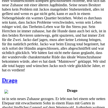
einer wunderschönen komplett geschlossenen Hofreite, teilt sich das
neue Zuhause mit einer älteren Jagdhündin. Seine neuen Besitzer
haben kein Problem mit Jackos mangelnder Stubenreinheit, alles ist
gefliest und wenn es gar nicht geht, kann er auch in einem
Nebengebäude ein warmes Quartier beziehen. Wobei es durchaus
sein kann, dass Jackos Probleme verschwinden, wenn sein Leben
ruhiger wird, das Tierheim-Leben war für ihn Stress pur. Sein
Herrchen ist immer zuhause, hat die Hunde dann auch bei sich, ist in
den beiden Revieren unterwegs, geht spazieren, und hat immer Zeit
für die Zwei. Jacko darf jagen, muss aber keine Leistung bringen,
für ihn natürlich perfekt. Jacko war beim Einzug total begeistert, hat
sich sofort der Hündin angeschlossen, alles abgeschnüffelt und war
sichtlich glücklich. Wir hätten fast nicht mehr daran geglaubt, dass
der wundervolle charakterstarke Rüde das ideale Wunschzuhause
bekommen würde, aber es hat dank "Maintower" geklappt. Wir sind
alle total happy und wünschen Jacko noch viele glückliche Jahre, er
hat es verdient!
Drago
Drago
ist in sein neues Zuhause gezogen. Er lebt nun bei einem sehr netten
Ehepaar mit erwachsenem Sohn in einem Haus mit Garten in
absolut ländlicher Gegend auf dem Westerwald. Außerdem wohnen