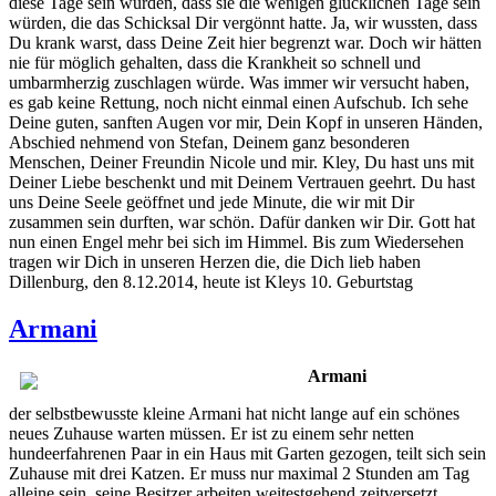
diese Tage sein würden, dass sie die wenigen glücklichen Tage sein
würden, die das Schicksal Dir vergönnt hatte. Ja, wir wussten, dass
Du krank warst, dass Deine Zeit hier begrenzt war. Doch wir hätten
nie für möglich gehalten, dass die Krankheit so schnell und
umbarmherzig zuschlagen würde. Was immer wir versucht haben,
es gab keine Rettung, noch nicht einmal einen Aufschub. Ich sehe
Deine guten, sanften Augen vor mir, Dein Kopf in unseren Händen,
Abschied nehmend von Stefan, Deinem ganz besonderen
Menschen, Deiner Freundin Nicole und mir. Kley, Du hast uns mit
Deiner Liebe beschenkt und mit Deinem Vertrauen geehrt. Du hast
uns Deine Seele geöffnet und jede Minute, die wir mit Dir
zusammen sein durften, war schön. Dafür danken wir Dir. Gott hat
nun einen Engel mehr bei sich im Himmel. Bis zum Wiedersehen
tragen wir Dich in unseren Herzen die, die Dich lieb haben
Dillenburg, den 8.12.2014, heute ist Kleys 10. Geburtstag
Armani
Armani
der selbstbewusste kleine Armani hat nicht lange auf ein schönes
neues Zuhause warten müssen. Er ist zu einem sehr netten
hundeerfahrenen Paar in ein Haus mit Garten gezogen, teilt sich sein
Zuhause mit drei Katzen. Er muss nur maximal 2 Stunden am Tag
alleine sein, seine Besitzer arbeiten weitestgehend zeitversetzt.