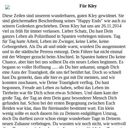
Für Kley
Diese Zeilen sind unserem wunderbaren, guten Kley gewidmet. Sie
sind gleichermaßen Beschreibung seines "Happy Ends" wie auch zu
seinem Gedenken geschrieben. Denn Kley hat uns am 26.11.2014
viel zu früh für immer verlassen. Lieber Schatz, Du hast Dein
ganzes Leben als Polizeihund in Spanien verbringen müssen. Tag
für Tag harte Arbeit, Leben im Zwinger, keine Liebe, keine
Geborgenheit. Als Du alt und müde warst, wurdest Du ausgemustert
und in die städtische Perrera entsorgt. Dein Führer hat nicht einmal
mit der Wimper gezuckt beim Abschied. In Spanien hattest Du keine
Chance, aber hier bei uns solltest Du ein neues Leben beginnen. Es
begann so voller Hoffnung ..... als Du hier ankamst, umgab Dich
eine Aura der Traurigkeit, die uns tief berührt hat. Doch so schnell
hast Du gemerkt, dass alle hier es gut mit Dir meinten, und wir
konnten zuschauen, wie Deine Traurigkeit verflog. Du hast
begonnen, Freude am Leben zu haben, selbst das Leben im
Tierheim war für Dich schon etwas Schönes. Und dann kam der
große Tag, der Tag an dem Dein ganz besonderer Mensch Dich
gefunden hat. Schon bei der ersten Begegnung zwischen Euch
Beiden war klar, dass Ihr füreinander bestimmt wart. Ein klein
wenig sollte es noch dauern bis zu Deinem endgültigen Umzug,
doch Du durftest zuvor schon einige wunderbare Tage in Deinem
neuen Zuhause verbringen. Da wussten wir noch nicht, wie wertvoll