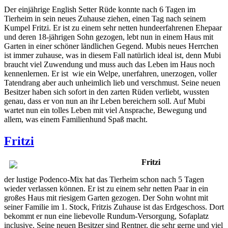
Der einjährige English Setter Rüde konnte nach 6 Tagen im
Tierheim in sein neues Zuhause ziehen, einen Tag nach seinem
Kumpel Fritzi. Er ist zu einem sehr netten hundeerfahrenen Ehepaar
und deren 18-jährigen Sohn gezogen, lebt nun in einem Haus mit
Garten in einer schöner ländlichen Gegend. Mubis neues Herrchen
ist immer zuhause, was in diesem Fall natürlich ideal ist, denn Mubi
braucht viel Zuwendung und muss auch das Leben im Haus noch
kennenlernen. Er ist wie ein Welpe, unerfahren, unerzogen, voller
Tatendrang aber auch unheimlich lieb und verschmust. Seine neuen
Besitzer haben sich sofort in den zarten Rüden verliebt, wussten
genau, dass er von nun an ihr Leben bereichern soll. Auf Mubi
wartet nun ein tolles Leben mit viel Ansprache, Bewegung und
allem, was einem Familienhund Spaß macht.
Fritzi
Fritzi
der lustige Podenco-Mix hat das Tierheim schon nach 5 Tagen
wieder verlassen können. Er ist zu einem sehr netten Paar in ein
großes Haus mit riesigem Garten gezogen. Der Sohn wohnt mit
seiner Familie im 1. Stock, Fritzis Zuhause ist das Erdgeschoss. Dort
bekommt er nun eine liebevolle Rundum-Versorgung, Sofaplatz
inclusive. Seine neuen Besitzer sind Rentner, die sehr gerne und viel