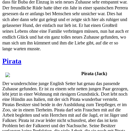
dass für Buba der Einzug in sein neues Zuhause sehr entspannt war.
Der freundliche Rüde hatte über ein Jahr in einer spanischen Perrera
gesessen da er anfangs bei Menschen sehr unsicher war. Dies hat
sich aber dann sehr gut gelegt und er zeigte sich hier als ruhiger und
gelassener Hund, der einfach nur lieb ist. Er hat einen Großteil
seines Lebens ohne eine Familie verbringen müssen, nun hat auch er
endlich Glück und hat ein ganz tolles neues Zuhause gefunden, wo
man sich um ihn kümmert und ihm die Liebe gibt, auf die er so
lange warten musste.
Pirata
Pirata (Jack)
Der wunderschöne junge English Setter hat genau das passende
Zuhause gefunden. Er ist zu einem sehr netten jungen Paar gezogen,
lebt jetzt in einer Wohnung mit riesigem Grundstück. Dort lebt noch
eine Hündin aus Italien, mit der sich Pirata wunderbar versteht.
Piratas Besitzer sind beide in der Ausbildung zum Tierpfleger, er im
Zoo, sie in einem Tierheim. Pirata darf sein Frauchen mit auf die
Arbeit begleiten und sein Herrchen mit auf die Jagd, er ist Jäger und
Falkner. Pirata ist zwar leider nicht schussfest, aber das ist kein
Problem bei der Falknerei und der Nachsuche. Seine Besitzer
verlangen keine Perfektion, die viele Arbeit, die sie noch mit Pirata