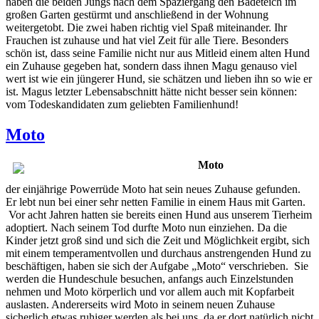
haben die beiden Jungs nach dem Spaziergang den Badeteich im
großen Garten gestürmt und anschließend in der Wohnung
weitergetobt. Die zwei haben richtig viel Spaß miteinander. Ihr
Frauchen ist zuhause und hat viel Zeit für alle Tiere. Besonders
schön ist, dass seine Familie nicht nur aus Mitleid einem alten Hund
ein Zuhause gegeben hat, sondern dass ihnen Magu genauso viel
wert ist wie ein jüngerer Hund, sie schätzen und lieben ihn so wie er
ist. Magus letzter Lebensabschnitt hätte nicht besser sein können:
vom Todeskandidaten zum geliebten Familienhund!
Moto
Moto
der einjährige Powerrüde Moto hat sein neues Zuhause gefunden.
Er lebt nun bei einer sehr netten Familie in einem Haus mit Garten.
Vor acht Jahren hatten sie bereits einen Hund aus unserem Tierheim
adoptiert. Nach seinem Tod durfte Moto nun einziehen. Da die
Kinder jetzt groß sind und sich die Zeit und Möglichkeit ergibt, sich
mit einem temperamentvollen und durchaus anstrengenden Hund zu
beschäftigen, haben sie sich der Aufgabe „Moto“ verschrieben. Sie
werden die Hundeschule besuchen, anfangs auch Einzelstunden
nehmen und Moto körperlich und vor allem auch mit Kopfarbeit
auslasten. Andererseits wird Moto in seinem neuen Zuhause
sicherlich etwas ruhiger werden als bei uns, da er dort natürlich nicht