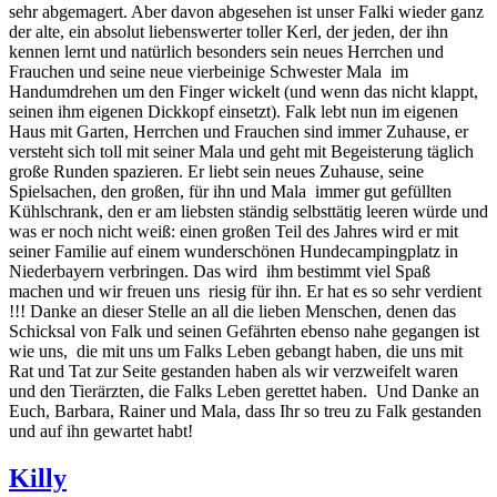
sehr abgemagert. Aber davon abgesehen ist unser Falki wieder ganz
der alte, ein absolut liebenswerter toller Kerl, der jeden, der ihn
kennen lernt und natürlich besonders sein neues Herrchen und
Frauchen und seine neue vierbeinige Schwester Mala im
Handumdrehen um den Finger wickelt (und wenn das nicht klappt,
seinen ihm eigenen Dickkopf einsetzt). Falk lebt nun im eigenen
Haus mit Garten, Herrchen und Frauchen sind immer Zuhause, er
versteht sich toll mit seiner Mala und geht mit Begeisterung täglich
große Runden spazieren. Er liebt sein neues Zuhause, seine
Spielsachen, den großen, für ihn und Mala immer gut gefüllten
Kühlschrank, den er am liebsten ständig selbsttätig leeren würde und
was er noch nicht weiß: einen großen Teil des Jahres wird er mit
seiner Familie auf einem wunderschönen Hundecampingplatz in
Niederbayern verbringen. Das wird ihm bestimmt viel Spaß
machen und wir freuen uns riesig für ihn. Er hat es so sehr verdient
!!! Danke an dieser Stelle an all die lieben Menschen, denen das
Schicksal von Falk und seinen Gefährten ebenso nahe gegangen ist
wie uns, die mit uns um Falks Leben gebangt haben, die uns mit
Rat und Tat zur Seite gestanden haben als wir verzweifelt waren
und den Tierärzten, die Falks Leben gerettet haben. Und Danke an
Euch, Barbara, Rainer und Mala, dass Ihr so treu zu Falk gestanden
und auf ihn gewartet habt!
Killy