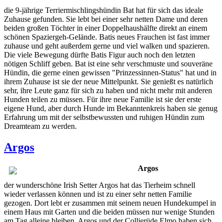
die 9-jährige Terriermischlingshündin Bat hat für sich das ideale
Zuhause gefunden. Sie lebt bei einer sehr netten Dame und deren
beiden großen Töchter in einer Doppelhaushälfte direkt an einem
schönen Spaziergeh-Gelände. Batis neues Frauchen ist fast immer
zuhause und geht außerdem gerne und viel walken und spazieren.
Die viele Bewegung dürfte Batis Figur auch noch den letzten
nötigen Schliff geben. Bat ist eine sehr verschmuste und souveräne
Hündin, die gerne einen gewissen "Prinzessinnen-Status" hat und in
ihrem Zuhause ist sie der neue Mittelpunkt. Sie genießt es natürlich
sehr, ihre Leute ganz für sich zu haben und nicht mehr mit anderen
Hunden teilen zu müssen. Für ihre neue Familie ist sie der erste
eigene Hund, aber durch Hunde im Bekanntenkreis haben sie genug
Erfahrung um mit der selbstbewussten und ruhigen Hündin zum
Dreamteam zu werden.
Argos
Argos
der wunderschöne Irish Setter Argos hat das Tierheim schnell
wieder verlassen können und ist zu einer sehr netten Familie
gezogen. Dort lebt er zusammen mit seinem neuen Hundekumpel in
einem Haus mit Garten und die beiden müssen nur wenige Stunden
am Tag alleine bleiben. Argos und der Collierüde Elmo haben sich