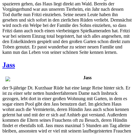
spazieren gehen, das Haus liegt direkt am Wald. Bereits der
Vorgängerhund war aus unserem Tierheim, ein Jahr nach dessen
Tod durfte nun Fritzi einziehen. Seine neuen Leute haben ihn
gesehen und sich sofort in den zierlichen Rüden verliebt. Demnächst
wird noch ein Welpe bei der Familie des Sohns einziehen, so dass
Fritzi dann auch noch einen vierbeinigen Spielkameraden hat. Fritzi
war bei seinem Einzug total begeistert, hat sich alles angesehen, mit
den Enkelkindern gespielt und den großen Garten schon direkt zum
Toben genutzt. Er passt wunderbar zu seiner neuen Familie und
kann nun das Leben von seiner schönen Seite kennen lernen.
Jass
Jass
der 9-jährige Dt. Kurzhaar Rüde hat eine lange Reise hinter sich. Er
ist zu einer sehr netten hundeerfahrenen Dame nach Insbruck
gezogen, lebt dort in einer großen Wohnung mit Garten, in dem es
sogar einen Pool gibt den Jass benutzen darf. Im gleichen Haus
wohnt auch die Vermieterin, deren Hündin Jass auch schon kennen
gelernt hat und mit der er sich auf Anhieb gut verstand. Außerdem
kommen die Eltern seines Frauchens oft zu Besuch, deren Hündin
findet er ebenfalls toll. Jass muss maximal 5 Stunden am Tag alleine
bleiben, ansonsten wird er viel mit seinem laufbegeisterten Frauchen