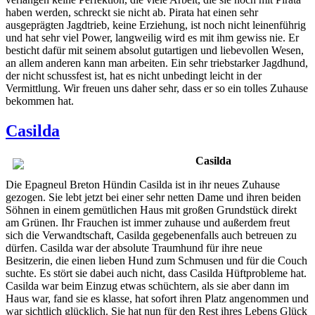
haben werden, schreckt sie nicht ab. Pirata hat einen sehr
ausgeprägten Jagdtrieb, keine Erziehung, ist noch nicht leinenführig
und hat sehr viel Power, langweilig wird es mit ihm gewiss nie. Er
besticht dafür mit seinem absolut gutartigen und liebevollen Wesen,
an allem anderen kann man arbeiten. Ein sehr triebstarker Jagdhund,
der nicht schussfest ist, hat es nicht unbedingt leicht in der
Vermittlung. Wir freuen uns daher sehr, dass er so ein tolles Zuhause
bekommen hat.
Casilda
Casilda
Die Epagneul Breton Hündin Casilda ist in ihr neues Zuhause
gezogen. Sie lebt jetzt bei einer sehr netten Dame und ihren beiden
Söhnen in einem gemütlichen Haus mit großen Grundstück direkt
am Grünen. Ihr Frauchen ist immer zuhause und außerdem freut
sich die Verwandtschaft, Casilda gegebenenfalls auch betreuen zu
dürfen. Casilda war der absolute Traumhund für ihre neue
Besitzerin, die einen lieben Hund zum Schmusen und für die Couch
suchte. Es stört sie dabei auch nicht, dass Casilda Hüftprobleme hat.
Casilda war beim Einzug etwas schüchtern, als sie aber dann im
Haus war, fand sie es klasse, hat sofort ihren Platz angenommen und
war sichtlich glücklich. Sie hat nun für den Rest ihres Lebens Glück