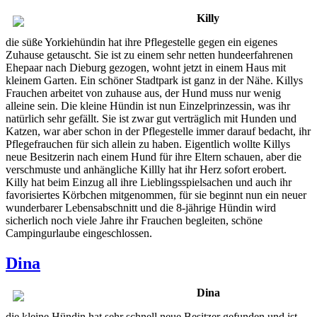
Killy
die süße Yorkiehündin hat ihre Pflegestelle gegen ein eigenes
Zuhause getauscht. Sie ist zu einem sehr netten hundeerfahrenen
Ehepaar nach Dieburg gezogen, wohnt jetzt in einem Haus mit
kleinem Garten. Ein schöner Stadtpark ist ganz in der Nähe. Killys
Frauchen arbeitet von zuhause aus, der Hund muss nur wenig
alleine sein. Die kleine Hündin ist nun Einzelprinzessin, was ihr
natürlich sehr gefällt. Sie ist zwar gut verträglich mit Hunden und
Katzen, war aber schon in der Pflegestelle immer darauf bedacht, ihr
Pflegefrauchen für sich allein zu haben. Eigentlich wollte Killys
neue Besitzerin nach einem Hund für ihre Eltern schauen, aber die
verschmuste und anhängliche Killly hat ihr Herz sofort erobert.
Killy hat beim Einzug all ihre Lieblingsspielsachen und auch ihr
favorisiertes Körbchen mitgenommen, für sie beginnt nun ein neuer
wunderbarer Lebensabschnitt und die 8-jährige Hündin wird
sicherlich noch viele Jahre ihr Frauchen begleiten, schöne
Campingurlaube eingeschlossen.
Dina
Dina
die kleine Hündin hat sehr schnell neue Besitzer gefunden und ist