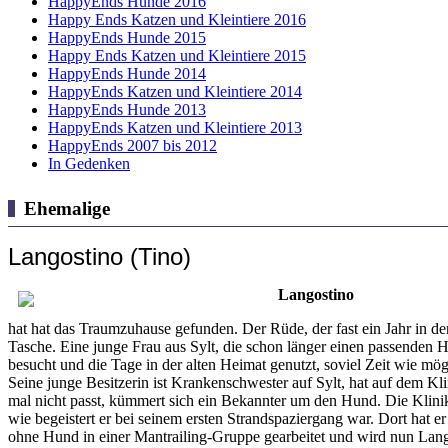
HappyEnds Hunde 2016
Happy Ends Katzen und Kleintiere 2016
HappyEnds Hunde 2015
Happy Ends Katzen und Kleintiere 2015
HappyEnds Hunde 2014
HappyEnds Katzen und Kleintiere 2014
HappyEnds Hunde 2013
HappyEnds Katzen und Kleintiere 2013
HappyEnds 2007 bis 2012
In Gedenken
Ehemalige
Langostino (Tino)
Langostino
hat hat das Traumzuhause gefunden. Der Rüde, der fast ein Jahr in de
Tasche. Eine junge Frau aus Sylt, die schon länger einen passenden Hu
besucht und die Tage in der alten Heimat genutzt, soviel Zeit wie mög
Seine junge Besitzerin ist Krankenschwester auf Sylt, hat auf dem 
mal nicht passt, kümmert sich ein Bekannter um den Hund. Die Klinik
wie begeistert er bei seinem ersten Strandspaziergang war. Dort hat 
ohne Hund in einer Mantrailing-Gruppe gearbeitet und wird nun Lang