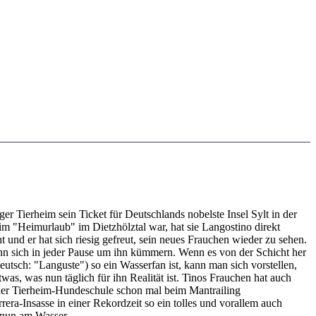
r Tierheim sein Ticket für Deutschlands nobelste Insel Sylt in der
n im "Heimurlaub" im Dietzhölztal war, hat sie Langostino direkt
 und er hat sich riesig gefreut, sein neues Frauchen wieder zu sehen.
nn sich in jeder Pause um ihn kümmern. Wenn es von der Schicht her
tsch: "Languste") so ein Wasserfan ist, kann man sich vorstellen,
as, was nun täglich für ihn Realität ist. Tinos Frauchen hat auch
 der Tierheim-Hundeschule schon mal beim Mantrailing
rera-Insasse in einer Rekordzeit so ein tolles und vorallem auch
t nun am Wasser.