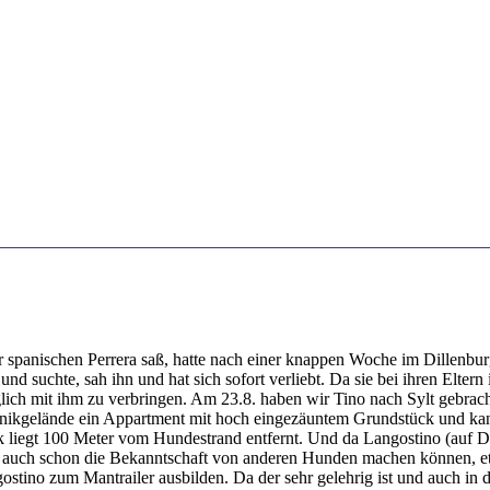
r spanischen Perrera saß, hatte nach einer knappen Woche im Dillenburge
nd suchte, sah ihn und hat sich sofort verliebt. Da sie bei ihren Elter
lich mit ihm zu verbringen. Am 23.8. haben wir Tino nach Sylt gebracht
Klinikgelände ein Appartment mit hoch eingezäuntem Grundstück und ka
 liegt 100 Meter vom Hundestrand entfernt. Und da Langostino (auf Deu
er auch schon die Bekanntschaft von anderen Hunden machen können, etw
ostino zum Mantrailer ausbilden. Da der sehr gelehrig ist und auch in