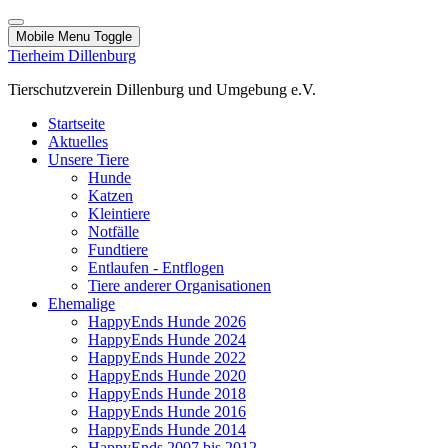
Mobile Menu Toggle
Tierheim Dillenburg
Tierschutzverein Dillenburg und Umgebung e.V.
Startseite
Aktuelles
Unsere Tiere
Hunde
Katzen
Kleintiere
Notfälle
Fundtiere
Entlaufen - Entflogen
Tiere anderer Organisationen
Ehemalige
HappyEnds Hunde 2026
HappyEnds Hunde 2024
HappyEnds Hunde 2022
HappyEnds Hunde 2020
HappyEnds Hunde 2018
HappyEnds Hunde 2016
HappyEnds Hunde 2014
HappyEnds 2007 bis 2012