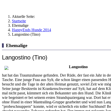
Aktuelle Seite:
Startseite
Ehemalige
HappyEnds Hunde 2014
Langostino (Tino)
Ehemalige
Langostino (Tino)
Langostino
hat hat das Traumzuhause gefunden. Der Rüde, der fast ein Jahr in de
Tasche. Eine junge Frau aus Sylt, die schon länger einen passenden Hu
besucht und die Tage in der alten Heimat genutzt, soviel Zeit wie mög
Seine junge Besitzerin ist Krankenschwester auf Sylt, hat auf dem 
mal nicht passt, kümmert sich ein Bekannter um den Hund. Die Klinik
wie begeistert er bei seinem ersten Strandspaziergang war. Dort hat 
ohne Hund in einer Mantrailing-Gruppe gearbeitet und wird nun Lang
"probeschnuppern" konnte, wird er sicherlich ein toller Suchhund! Bei 
absolut passendes Zuhause gefunden hat. Der immer gut gelaunte Jagd