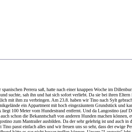
r spanischen Perrera saß, hatte nach einer knappen Woche im Dillenburge
nd suchte, sah ihn und hat sich sofort verliebt. Da sie bei ihren Elter
lich mit ihm zu verbringen. Am 23.8. haben wir Tino nach Sylt gebracht
Klinikgelände ein Appartment mit hoch eingezäuntem Grundstück und ka
 liegt 100 Meter vom Hundestrand entfernt. Und da Langostino (auf Deu
er auch schon die Bekanntschaft von anderen Hunden machen können, etw
ostino zum Mantrailer ausbilden. Da der sehr gelehrig ist und auch in
Tino passt einfach alles und wir freuen uns so sehr, dass der ewige Per
hund hätte es gar nicht besser treffen können. Unsere "Languste" leb