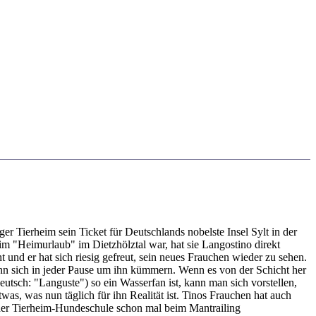
r Tierheim sein Ticket für Deutschlands nobelste Insel Sylt in der
n im "Heimurlaub" im Dietzhölztal war, hat sie Langostino direkt
 und er hat sich riesig gefreut, sein neues Frauchen wieder zu sehen.
nn sich in jeder Pause um ihn kümmern. Wenn es von der Schicht her
tsch: "Languste") so ein Wasserfan ist, kann man sich vorstellen,
as, was nun täglich für ihn Realität ist. Tinos Frauchen hat auch
 der Tierheim-Hundeschule schon mal beim Mantrailing