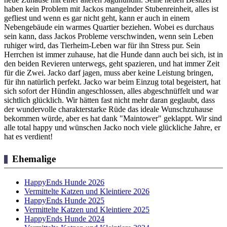
haben kein Problem mit Jackos mangelnder Stubenreinheit, alles ist
gefliest und wenn es gar nicht geht, kann er auch in einem
Nebengebäude ein warmes Quartier beziehen. Wobei es durchaus
sein kann, dass Jackos Probleme verschwinden, wenn sein Leben
ruhiger wird, das Tierheim-Leben war für ihn Stress pur. Sein
Herrchen ist immer zuhause, hat die Hunde dann auch bei sich, ist in
den beiden Revieren unterwegs, geht spazieren, und hat immer Zeit
für die Zwei. Jacko darf jagen, muss aber keine Leistung bringen,
für ihn natürlich perfekt. Jacko war beim Einzug total begeistert, hat
sich sofort der Hündin angeschlossen, alles abgeschnüffelt und war
sichtlich glücklich. Wir hätten fast nicht mehr daran geglaubt, dass
der wundervolle charakterstarke Rüde das ideale Wunschzuhause
bekommen würde, aber es hat dank "Maintower" geklappt. Wir sind
alle total happy und wünschen Jacko noch viele glückliche Jahre, er
hat es verdient!
Ehemalige
HappyEnds Hunde 2026
Vermittelte Katzen und Kleintiere 2026
HappyEnds Hunde 2025
Vermittelte Katzen und Kleintiere 2025
HappyEnds Hunde 2024