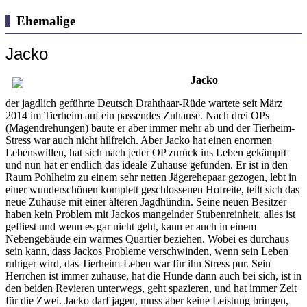
Ehemalige
Jacko
Jacko
der jagdlich geführte Deutsch Drahthaar-Rüde wartete seit März
2014 im Tierheim auf ein passendes Zuhause. Nach drei OPs
(Magendrehungen) baute er aber immer mehr ab und der Tierheim-
Stress war auch nicht hilfreich. Aber Jacko hat einen enormen
Lebenswillen, hat sich nach jeder OP zurück ins Leben gekämpft
und nun hat er endlich das ideale Zuhause gefunden. Er ist in den
Raum Pohlheim zu einem sehr netten Jägerehepaar gezogen, lebt in
einer wunderschönen komplett geschlossenen Hofreite, teilt sich das
neue Zuhause mit einer älteren Jagdhündin. Seine neuen Besitzer
haben kein Problem mit Jackos mangelnder Stubenreinheit, alles ist
gefliest und wenn es gar nicht geht, kann er auch in einem
Nebengebäude ein warmes Quartier beziehen. Wobei es durchaus
sein kann, dass Jackos Probleme verschwinden, wenn sein Leben
ruhiger wird, das Tierheim-Leben war für ihn Stress pur. Sein
Herrchen ist immer zuhause, hat die Hunde dann auch bei sich, ist in
den beiden Revieren unterwegs, geht spazieren, und hat immer Zeit
für die Zwei. Jacko darf jagen, muss aber keine Leistung bringen,