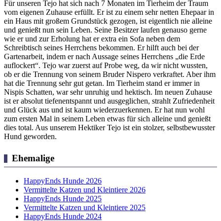
Für unseren Tejo hat sich nach 7 Monaten im Tierheim der Traum
vom eigenen Zuhause erfüllt. Er ist zu einem sehr netten Ehepaar in
ein Haus mit großem Grundstück gezogen, ist eigentlich nie alleine
und genießt nun sein Leben. Seine Besitzer laufen genauso gerne
wie er und zur Erholung hat er extra ein Sofa neben dem
Schreibtisch seines Herrchens bekommen. Er hilft auch bei der
Gartenarbeit, indem er nach Aussage seines Herrchens „die Erde
auflockert“. Tejo war zuerst auf Probe weg, da wir nicht wussten,
ob er die Trennung von seinem Bruder Nispero verkraftet. Aber ihm
hat die Trennung sehr gut getan. Im Tierheim stand er immer in
Nispis Schatten, war sehr unruhig und hektisch. Im neuen Zuhause
ist er absolut tiefenentspannt und ausgeglichen, strahlt Zufriedenheit
und Glück aus und ist kaum wiederzuerkennen. Er hat nun wohl
zum ersten Mal in seinem Leben etwas für sich alleine und genießt
dies total. Aus unserem Hektiker Tejo ist ein stolzer, selbstbewusster
Hund geworden.
Ehemalige
HappyEnds Hunde 2026
Vermittelte Katzen und Kleintiere 2026
HappyEnds Hunde 2025
Vermittelte Katzen und Kleintiere 2025
HappyEnds Hunde 2024