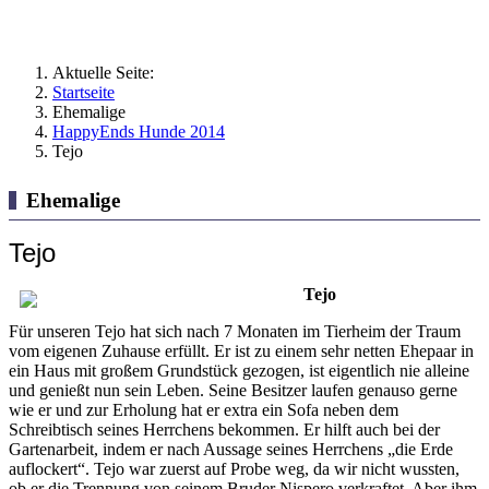
Aktuelle Seite:
Startseite
Ehemalige
HappyEnds Hunde 2014
Tejo
Ehemalige
Tejo
Tejo
Für unseren Tejo hat sich nach 7 Monaten im Tierheim der Traum
vom eigenen Zuhause erfüllt. Er ist zu einem sehr netten Ehepaar in
ein Haus mit großem Grundstück gezogen, ist eigentlich nie alleine
und genießt nun sein Leben. Seine Besitzer laufen genauso gerne
wie er und zur Erholung hat er extra ein Sofa neben dem
Schreibtisch seines Herrchens bekommen. Er hilft auch bei der
Gartenarbeit, indem er nach Aussage seines Herrchens „die Erde
auflockert“. Tejo war zuerst auf Probe weg, da wir nicht wussten,
ob er die Trennung von seinem Bruder Nispero verkraftet. Aber ihm