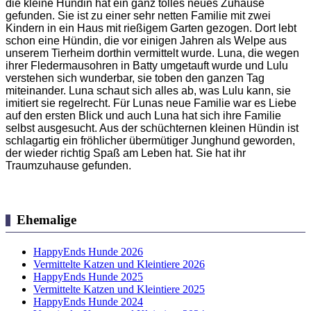
die kleine Hündin hat ein ganz tolles neues Zuhause
gefunden. Sie ist zu einer sehr netten Familie mit zwei
Kindern in ein Haus mit rießigem Garten gezogen. Dort lebt
schon eine Hündin, die vor einigen Jahren als Welpe aus
unserem Tierheim dorthin vermittelt wurde.
Luna, die wegen
ihrer Fledermausohren in Batty umgetauft wurde und Lulu
verstehen sich wunderbar, sie toben den ganzen Tag
miteinander. Luna schaut sich alles ab, was Lulu kann, sie
imitiert sie regelrecht.
Für Lunas neue Familie war es Liebe
auf den ersten Blick und auch Luna hat sich ihre Familie
selbst ausgesucht. Aus der schüchternen kleinen Hündin ist
schlagartig ein fröhlicher übermütiger Junghund geworden,
der wieder richtig Spaß am Leben hat. Sie hat ihr
Traumzuhause gefunden.
Ehemalige
HappyEnds Hunde 2026
Vermittelte Katzen und Kleintiere 2026
HappyEnds Hunde 2025
Vermittelte Katzen und Kleintiere 2025
HappyEnds Hunde 2024