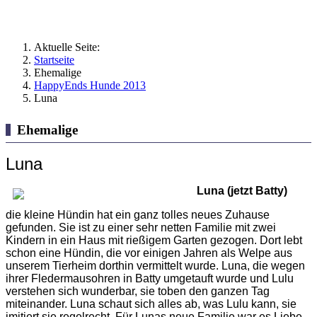
Aktuelle Seite:
Startseite
Ehemalige
HappyEnds Hunde 2013
Luna
Ehemalige
Luna
Luna (jetzt Batty)
die kleine Hündin hat ein ganz tolles neues Zuhause
gefunden. Sie ist zu einer sehr netten Familie mit zwei
Kindern in ein Haus mit rießigem Garten gezogen. Dort lebt
schon eine Hündin, die vor einigen Jahren als Welpe aus
unserem Tierheim dorthin vermittelt wurde.
Luna, die wegen
ihrer Fledermausohren in Batty umgetauft wurde und Lulu
verstehen sich wunderbar, sie toben den ganzen Tag
miteinander. Luna schaut sich alles ab, was Lulu kann, sie
imitiert sie regelrecht.
Für Lunas neue Familie war es Liebe