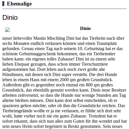
Ehemalige
Dinio
Dinio
unser liebevoller Mastin Mischling Dini hat das Tierheim nach über
sechs Monaten endlich verlassen können und einen Traumplatz
gefunden. Genau einen Tag nach seinem 10. Geburtstag hat er das
schönste Geburtstaggeschenk bekommen, das ein Tierheimtier
haben kann: ein eigenes tolles Zuhause! Dini ist zu einem sehr
lieben Ehepaar gezogen, dass schon immer Tierschutztiere
aufgenommen hat. Dort leben auch noch zwei große alte
Hündinnen, mit denen sich Dini super versteht. Die drei Hunde
leben in einem Haus mit einem 2000 qm großen Grundstück.
Außerdem gibt es gegenüber noch einmal ein 800 qm großes
Grundstück, das ebenfalls genutzt werden kann. Dinis neue Besitzer
arbeiten zeitversetzt, so dass die Hunde nur wenige Stunden am Tag
alleine bleiben müssen. Dini kann dort selbst entscheiden, ob er
spazieren gehen möchte, oder ob ihm die Grundstücke reichen. Das
Tierheimgelände wollte er ja nie verlassen, er fühlte sich dort sehr
wohl, hatte vorher noch nie ein gutes Zuhause. Trotzdem hat er
sofort erkannt, dass sich nun alles zum Guten für ihn wendet und hat
sein neues Heim sofort begeistert in Besitz genommen. Sein neues