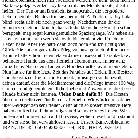
Narkose gelegt werden. Joy bekommt aber Medikamente, die ihr
helfen. Der Tumor am Brustbein ist inoperabel, die vergrößerte
Leber ebenfalls. Beides stört sie aber nicht. Außerdem ist Joy links
blind, recht sieht sie noch ganz wenig. Nachdem man ihr die
Schmerzen nehmen konnte, hat sich die kleine liebe Hündin schnell
berappelt, mag sogar kurze gemütliche Spaziergänge. Wir haben sie
"Joy" genannt, auch wenn sie wohl bisher nicht viel Freude im
Leben hatte. Aber Joy hatte dann doch noch endlich richtig viel
Glück: Sie hat ein ganz tolles Pflegezuhause gefunden! Ihre neue
Familie hatte schon in den letzten Jahren insgesamt 4 kranke bzw.
behinderte Hunde aus dem Tierheim übernommen, immer ganz
arme Tiere. Nach dem Tod eines Hundes durfte Joy nun einziehen.
Nun hat sie für ihre letzte Zeit das Paradies auf Erden. Ihre Besitzer
sind die ganzen Tag für die Hunde da, umsorgen sie liebevoll,
achten darauf, dass die Medikamente und die Pflege immer 100 %ig
stimmen und geben ihnen all die Liebe und Zuwendung, die diese
Hunde bisher nicht kannten.
Vielen Dank dafür!!!
Die Kosten
übernimmt selbstverständlich das Tierheim. Wir würden uns daher
über Geldspenden sehr freuen, denn auch so kostenintensive Tiere
haben ein Recht auf ein würdiges und schmerzfreies Leben. Wir
hoffen auch immer noch auf Hinweise, woher diese Hündin stammt
und wer sie so hat verwahrlosen lassen. Unsere Bankverbindung:
IBAN: DE53516500450000001164, BIC: HELADEF1DIL
Joys Krallen vor der