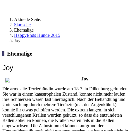
Aktuelle Seite:
Startseite
Ehemalige
HappyEnds Hunde 2015
Joy
Ehemalige
Joy
Joy
Die arme alte Terrierhündin wurde am 18.7. in Dillenburg gefunden.
Sie war in einem katastrophalen Zustand, konnte nicht mehr laufen,
ihre Schmerzen waren fast unerträglich. Nach der Behandlung und
Untersuchung durch mehrere Tierärzte (u.a. der Augenklilnik)
konnte ihr etwas geholfen werden. Die extrem langen, in sich
verschlungenen Krallen wurden gekürzt, so dass die entzündeten
Ballen abheilen können, die Krallen waren teils in die Ballen
eingewachsen. Die Zahnstummel können aufgrund der
Herzproblematik noch nicht gezogen werden, sie kann noch nicht in