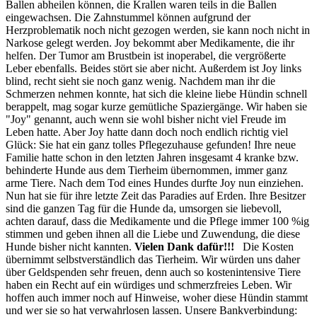
Ballen abheilen können, die Krallen waren teils in die Ballen
eingewachsen. Die Zahnstummel können aufgrund der
Herzproblematik noch nicht gezogen werden, sie kann noch nicht in
Narkose gelegt werden. Joy bekommt aber Medikamente, die ihr
helfen. Der Tumor am Brustbein ist inoperabel, die vergrößerte
Leber ebenfalls. Beides stört sie aber nicht. Außerdem ist Joy links
blind, recht sieht sie noch ganz wenig. Nachdem man ihr die
Schmerzen nehmen konnte, hat sich die kleine liebe Hündin schnell
berappelt, mag sogar kurze gemütliche Spaziergänge. Wir haben sie
"Joy" genannt, auch wenn sie wohl bisher nicht viel Freude im
Leben hatte. Aber Joy hatte dann doch noch endlich richtig viel
Glück: Sie hat ein ganz tolles Pflegezuhause gefunden! Ihre neue
Familie hatte schon in den letzten Jahren insgesamt 4 kranke bzw.
behinderte Hunde aus dem Tierheim übernommen, immer ganz
arme Tiere. Nach dem Tod eines Hundes durfte Joy nun einziehen.
Nun hat sie für ihre letzte Zeit das Paradies auf Erden. Ihre Besitzer
sind die ganzen Tag für die Hunde da, umsorgen sie liebevoll,
achten darauf, dass die Medikamente und die Pflege immer 100 %ig
stimmen und geben ihnen all die Liebe und Zuwendung, die diese
Hunde bisher nicht kannten.
Vielen Dank dafür!!!
Die Kosten
übernimmt selbstverständlich das Tierheim. Wir würden uns daher
über Geldspenden sehr freuen, denn auch so kostenintensive Tiere
haben ein Recht auf ein würdiges und schmerzfreies Leben. Wir
hoffen auch immer noch auf Hinweise, woher diese Hündin stammt
und wer sie so hat verwahrlosen lassen. Unsere Bankverbindung: