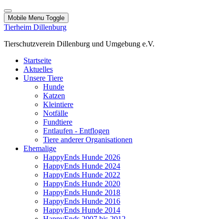
Mobile Menu Toggle
Tierheim Dillenburg
Tierschutzverein Dillenburg und Umgebung e.V.
Startseite
Aktuelles
Unsere Tiere
Hunde
Katzen
Kleintiere
Notfälle
Fundtiere
Entlaufen - Entflogen
Tiere anderer Organisationen
Ehemalige
HappyEnds Hunde 2026
HappyEnds Hunde 2024
HappyEnds Hunde 2022
HappyEnds Hunde 2020
HappyEnds Hunde 2018
HappyEnds Hunde 2016
HappyEnds Hunde 2014
HappyEnds 2007 bis 2012