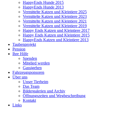
HappyEnds Hunde 2015
HappyEnds Hunde 2013
Vermittelte Katzen und Kleintiere 2025
Vermittelte Katzen und Kleintiere 2023
Vermittelte Katzen und Kleintiere 2021
Vermittelte Katzen und Kleintiere 2019
Happy Ends Katzen und Kleintiere 2017
Happy Ends Katzen und Kleintiere 2015
HappyEnds Katzen und Kleintiere 2013
Taubenprojekt
Pension
Ihre Hilfe
Spenden
Mitglied werden
Gassigehen
Fahrzeugsponsoren
Über uns
Unser Tierheim
Das Team
Bildergalerien und Archiv
Öffnungszeiten und Wegbeschreibung
Kontakt
Links