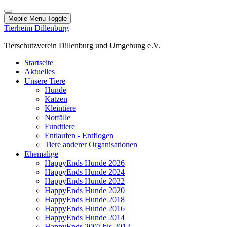
Mobile Menu Toggle
Tierheim Dillenburg
Tierschutzverein Dillenburg und Umgebung e.V.
Startseite
Aktuelles
Unsere Tiere
Hunde
Katzen
Kleintiere
Notfälle
Fundtiere
Entlaufen - Entflogen
Tiere anderer Organisationen
Ehemalige
HappyEnds Hunde 2026
HappyEnds Hunde 2024
HappyEnds Hunde 2022
HappyEnds Hunde 2020
HappyEnds Hunde 2018
HappyEnds Hunde 2016
HappyEnds Hunde 2014
HappyEnds 2007 bis 2012