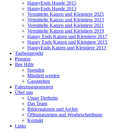
HappyEnds Hunde 2015
HappyEnds Hunde 2013
Vermittelte Katzen und Kleintiere 2025
Vermittelte Katzen und Kleintiere 2023
Vermittelte Katzen und Kleintiere 2021
Vermittelte Katzen und Kleintiere 2019
Happy Ends Katzen und Kleintiere 2017
Happy Ends Katzen und Kleintiere 2015
HappyEnds Katzen und Kleintiere 2013
Taubenprojekt
Pension
Ihre Hilfe
Spenden
Mitglied werden
Gassigehen
Fahrzeugsponsoren
Über uns
Unser Tierheim
Das Team
Bildergalerien und Archiv
Öffnungszeiten und Wegbeschreibung
Kontakt
Links