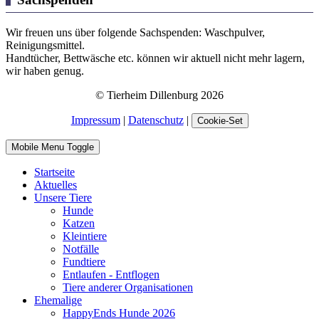
Wir freuen uns über folgende Sachspenden: Waschpulver,
Reinigungsmittel.
Handtücher, Bettwäsche etc. können wir aktuell nicht mehr lagern,
wir haben genug.
© Tierheim Dillenburg 2026
Impressum
|
Datenschutz
|
Cookie-Set
Mobile Menu Toggle
Startseite
Aktuelles
Unsere Tiere
Hunde
Katzen
Kleintiere
Notfälle
Fundtiere
Entlaufen - Entflogen
Tiere anderer Organisationen
Ehemalige
HappyEnds Hunde 2026