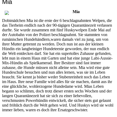
Mia
Mia
Dobimädchen Mia ist die erste der 6 beschlagnahmten Welpen, die
das Tierheim endlich nach der 90-tägigen Quarantänezeit verlassen
durfte. Sie wurde zusammen mit fünf Huskywelpen Ende Mai auf
der Autobahn von der Polizei beschlagnahmt. Sie stammten von
rumänischen Hundehändlern,waren damals viel zu jung, um von
ihrer Mutter getrennt zu werden. Doch nun ist aus der kleinen
Hündin ein langbeiniger Hundeteenie geworden, der nun endlich
die Welt entdecken darf. Sie hat ein supertolles Zuhause gefunden,
lebt nun in einem Haus mit Garten und hat eine junge Labi-Aussie-
Mix-Hündin als Spielkamerad. Ihre Besitzer sind fast immer
zuhause, die Hunde müssen nicht alleine sein. Mia wird eine gute
Hundeschule besuchen und nun alles lernen, was sie im Leben
braucht. Sie kennt ja bisher weder Stubenreinheit noch das Leben
im Haus. Ihre neue Familie wird alles für sie machen, damit aus ihr
eine glückliche, wohlerzogene Hundedame wird. Mias Leben
begann so schlimm, doch trotz dieser ersten sechs Wochen und der
langen Quarantänezeit hat sie sich zu einer liebevollen,
verschmusten Powerhündin entwickelt, die sicher stets gut gelaunt
und fröhlich durch die Welt gehen wird. Und Huskys wird sie wohl
immer lieben, waren es doch ihre Ersatzgeschwister.