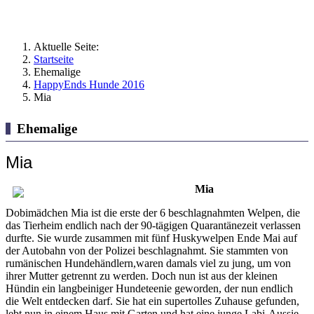
Aktuelle Seite:
Startseite
Ehemalige
HappyEnds Hunde 2016
Mia
Ehemalige
Mia
Mia
Dobimädchen Mia ist die erste der 6 beschlagnahmten Welpen, die
das Tierheim endlich nach der 90-tägigen Quarantänezeit verlassen
durfte. Sie wurde zusammen mit fünf Huskywelpen Ende Mai auf
der Autobahn von der Polizei beschlagnahmt. Sie stammten von
rumänischen Hundehändlern,waren damals viel zu jung, um von
ihrer Mutter getrennt zu werden. Doch nun ist aus der kleinen
Hündin ein langbeiniger Hundeteenie geworden, der nun endlich
die Welt entdecken darf. Sie hat ein supertolles Zuhause gefunden,
lebt nun in einem Haus mit Garten und hat eine junge Labi-Aussie-