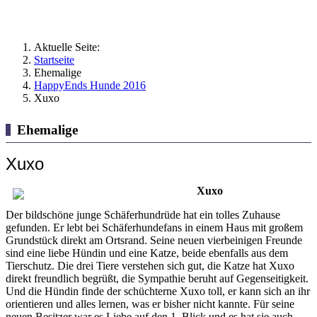
Aktuelle Seite:
Startseite
Ehemalige
HappyEnds Hunde 2016
Xuxo
Ehemalige
Xuxo
Xuxo
Der bildschöne junge Schäferhundrüde hat ein tolles Zuhause
gefunden. Er lebt bei Schäferhundefans in einem Haus mit großem
Grundstück direkt am Ortsrand. Seine neuen vierbeinigen Freunde
sind eine liebe Hündin und eine Katze, beide ebenfalls aus dem
Tierschutz. Die drei Tiere verstehen sich gut, die Katze hat Xuxo
direkt freundlich begrüßt, die Sympathie beruht auf Gegenseitigkeit.
Und die Hündin finde der schüchterne Xuxo toll, er kann sich an ihr
orientieren und alles lernen, was er bisher nicht kannte. Für seine
neuen Besitzer war es Liebe auf den 1. Blick und es hat sie auch