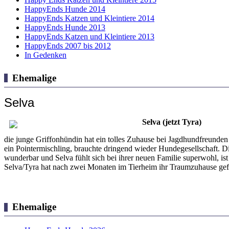
HappyEnds Hunde 2014
HappyEnds Katzen und Kleintiere 2014
HappyEnds Hunde 2013
HappyEnds Katzen und Kleintiere 2013
HappyEnds 2007 bis 2012
In Gedenken
Ehemalige
Selva
Selva (jetzt Tyra)
die junge Griffonhündin hat ein tolles Zuhause bei Jagdhundfreunden 
ein Pointermischling, brauchte dringend wieder Hundegesellschaft. D
wunderbar und Selva fühlt sich bei ihrer neuen Familie superwohl, ist
Selva/Tyra hat nach zwei Monaten im Tierheim ihr Traumzuhause ge
Ehemalige