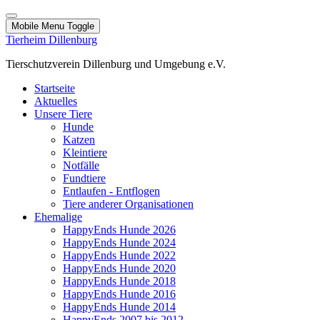
Mobile Menu Toggle
Tierheim Dillenburg
Tierschutzverein Dillenburg und Umgebung e.V.
Startseite
Aktuelles
Unsere Tiere
Hunde
Katzen
Kleintiere
Notfälle
Fundtiere
Entlaufen - Entflogen
Tiere anderer Organisationen
Ehemalige
HappyEnds Hunde 2026
HappyEnds Hunde 2024
HappyEnds Hunde 2022
HappyEnds Hunde 2020
HappyEnds Hunde 2018
HappyEnds Hunde 2016
HappyEnds Hunde 2014
HappyEnds 2007 bis 2012