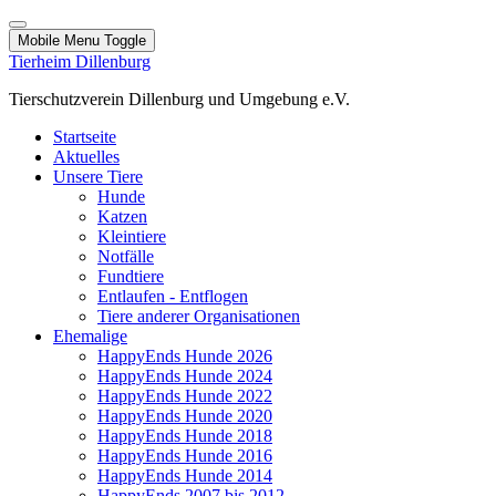
Mobile Menu Toggle
Tierheim Dillenburg
Tierschutzverein Dillenburg und Umgebung e.V.
Startseite
Aktuelles
Unsere Tiere
Hunde
Katzen
Kleintiere
Notfälle
Fundtiere
Entlaufen - Entflogen
Tiere anderer Organisationen
Ehemalige
HappyEnds Hunde 2026
HappyEnds Hunde 2024
HappyEnds Hunde 2022
HappyEnds Hunde 2020
HappyEnds Hunde 2018
HappyEnds Hunde 2016
HappyEnds Hunde 2014
HappyEnds 2007 bis 2012