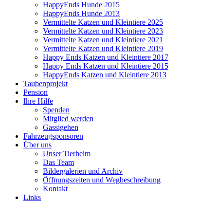
HappyEnds Hunde 2015
HappyEnds Hunde 2013
Vermittelte Katzen und Kleintiere 2025
Vermittelte Katzen und Kleintiere 2023
Vermittelte Katzen und Kleintiere 2021
Vermittelte Katzen und Kleintiere 2019
Happy Ends Katzen und Kleintiere 2017
Happy Ends Katzen und Kleintiere 2015
HappyEnds Katzen und Kleintiere 2013
Taubenprojekt
Pension
Ihre Hilfe
Spenden
Mitglied werden
Gassigehen
Fahrzeugsponsoren
Über uns
Unser Tierheim
Das Team
Bildergalerien und Archiv
Öffnungszeiten und Wegbeschreibung
Kontakt
Links