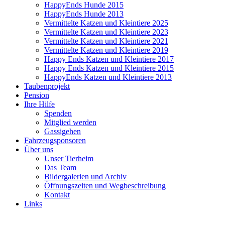
HappyEnds Hunde 2015
HappyEnds Hunde 2013
Vermittelte Katzen und Kleintiere 2025
Vermittelte Katzen und Kleintiere 2023
Vermittelte Katzen und Kleintiere 2021
Vermittelte Katzen und Kleintiere 2019
Happy Ends Katzen und Kleintiere 2017
Happy Ends Katzen und Kleintiere 2015
HappyEnds Katzen und Kleintiere 2013
Taubenprojekt
Pension
Ihre Hilfe
Spenden
Mitglied werden
Gassigehen
Fahrzeugsponsoren
Über uns
Unser Tierheim
Das Team
Bildergalerien und Archiv
Öffnungszeiten und Wegbeschreibung
Kontakt
Links