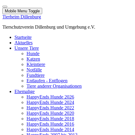
Mobile Menu Toggle
Tierheim Dillenburg
Tierschutzverein Dillenburg und Umgebung e.V.
Startseite
Aktuelles
Unsere Tiere
Hunde
Katzen
Kleintiere
Notfälle
Fundtiere
Entlaufen - Entflogen
Tiere anderer Organisationen
Ehemalige
HappyEnds Hunde 2026
HappyEnds Hunde 2024
HappyEnds Hunde 2022
HappyEnds Hunde 2020
HappyEnds Hunde 2018
HappyEnds Hunde 2016
HappyEnds Hunde 2014
HappyEnds 2007 bis 2012