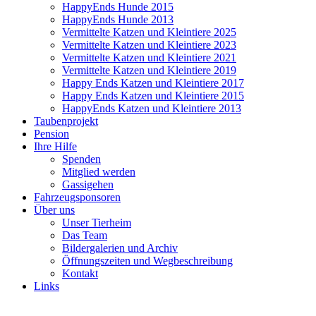
HappyEnds Hunde 2015
HappyEnds Hunde 2013
Vermittelte Katzen und Kleintiere 2025
Vermittelte Katzen und Kleintiere 2023
Vermittelte Katzen und Kleintiere 2021
Vermittelte Katzen und Kleintiere 2019
Happy Ends Katzen und Kleintiere 2017
Happy Ends Katzen und Kleintiere 2015
HappyEnds Katzen und Kleintiere 2013
Taubenprojekt
Pension
Ihre Hilfe
Spenden
Mitglied werden
Gassigehen
Fahrzeugsponsoren
Über uns
Unser Tierheim
Das Team
Bildergalerien und Archiv
Öffnungszeiten und Wegbeschreibung
Kontakt
Links