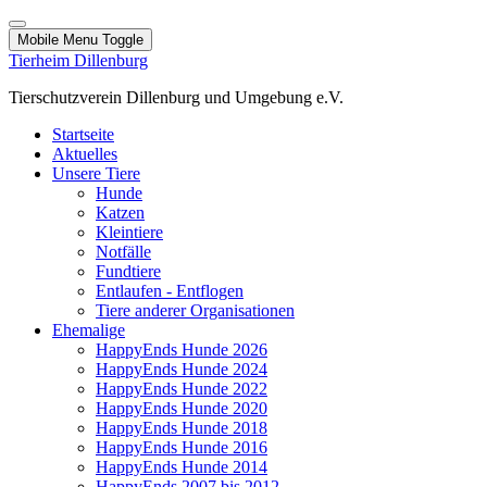
Mobile Menu Toggle
Tierheim Dillenburg
Tierschutzverein Dillenburg und Umgebung e.V.
Startseite
Aktuelles
Unsere Tiere
Hunde
Katzen
Kleintiere
Notfälle
Fundtiere
Entlaufen - Entflogen
Tiere anderer Organisationen
Ehemalige
HappyEnds Hunde 2026
HappyEnds Hunde 2024
HappyEnds Hunde 2022
HappyEnds Hunde 2020
HappyEnds Hunde 2018
HappyEnds Hunde 2016
HappyEnds Hunde 2014
HappyEnds 2007 bis 2012