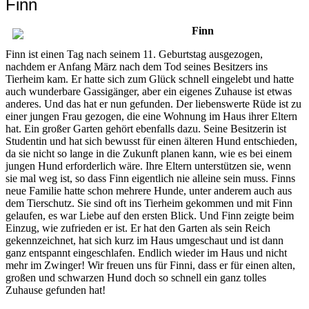
Finn
Finn
Finn ist einen Tag nach seinem 11. Geburtstag ausgezogen,
nachdem er Anfang März nach dem Tod seines Besitzers ins
Tierheim kam. Er hatte sich zum Glück schnell eingelebt und hatte
auch wunderbare Gassigänger, aber ein eigenes Zuhause ist etwas
anderes. Und das hat er nun gefunden. Der liebenswerte Rüde ist zu
einer jungen Frau gezogen, die eine Wohnung im Haus ihrer Eltern
hat. Ein großer Garten gehört ebenfalls dazu. Seine Besitzerin ist
Studentin und hat sich bewusst für einen älteren Hund entschieden,
da sie nicht so lange in die Zukunft planen kann, wie es bei einem
jungen Hund erforderlich wäre. Ihre Eltern unterstützen sie, wenn
sie mal weg ist, so dass Finn eigentlich nie alleine sein muss. Finns
neue Familie hatte schon mehrere Hunde, unter anderem auch aus
dem Tierschutz. Sie sind oft ins Tierheim gekommen und mit Finn
gelaufen, es war Liebe auf den ersten Blick. Und Finn zeigte beim
Einzug, wie zufrieden er ist. Er hat den Garten als sein Reich
gekennzeichnet, hat sich kurz im Haus umgeschaut und ist dann
ganz entspannt eingeschlafen. Endlich wieder im Haus und nicht
mehr im Zwinger! Wir freuen uns für Finni, dass er für einen alten,
großen und schwarzen Hund doch so schnell ein ganz tolles
Zuhause gefunden hat!