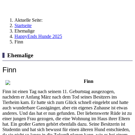
Aktuelle Seite:
Startseite
Ehemalige
HappyEnds Hunde 2025
Finn
Ehemalige
Finn
Finn
Finn ist einen Tag nach seinem 11. Geburtstag ausgezogen,
nachdem er Anfang März nach dem Tod seines Besitzers ins
Tierheim kam. Er hatte sich zum Glück schnell eingelebt und hatte
auch wunderbare Gassigänger, aber ein eigenes Zuhause ist etwas
anderes. Und das hat er nun gefunden. Der liebenswerte Rüde ist zu
einer jungen Frau gezogen, die eine Wohnung im Haus ihrer Eltern
hat. Ein großer Garten gehört ebenfalls dazu. Seine Besitzerin ist
Studentin und hat sich bewusst für einen älteren Hund entschieden,
da sie nicht so lange in die Zukunft planen kann, wie es bei einem