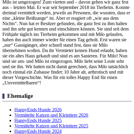
Milo ist umgezogen! Zum vierten und – davon gehen wir ganz fest
aus – letzten Mal. Er war seit September 2018 im Tierheim. Konnte
dreimal vermittelt werden, jeweils an Personen, die wussten, dass er
eine „kleine Beißzange“ ist. Aber er reagiert oft „wie aus dem
Nichts“. Nun hat er Besitzer gefunden, die ganz fest zu ihm halten
und ihn sehr gut kennen und einschätzen können. Sie sind seit dem
Frühjahr täglich ins Tierheim gekommen und mit Milo gelaufen,
haben ihn auch immer wieder für einen Tag geholt. Erst waren sie
„nur“ Gassigänger, aber schnell stand fest, dass sie Milo
übernehmen wollen. Da ihr Vermieter keinen Hund erlaubt, haben
sie ein altes Haus gekauft und sind es am Sanieren. Für Milo! Nun
sind sie um- und Milo ist eingezogen. Milo liebt seine Leute sehr
und sie ihn. Wir hatten nicht damit gerechnet, dass Milo tatsächlich
noch einmal ein Zuhause findet: 10 Jahre alt, arthrotisch und mit
dieser Vorgeschichte. Was für ein tolles Happy End für einen
„Unvermittelbaren“!
Ehemalige
HappyEnds Hunde 2026
Vermittelte Katzen und Kleintiere 2026
HappyEnds Hunde 2025
Vermittelte Katzen und Kleintiere 2025
HappyEnds Hunde 2024