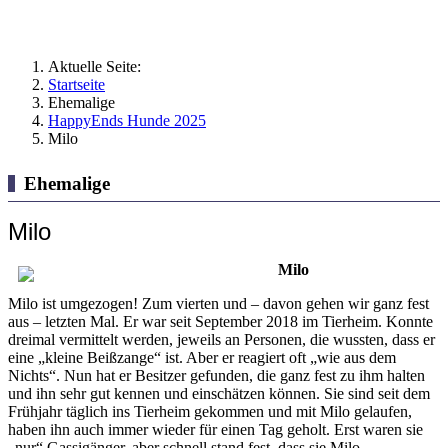
Aktuelle Seite:
Startseite
Ehemalige
HappyEnds Hunde 2025
Milo
Ehemalige
Milo
Milo
Milo ist umgezogen! Zum vierten und – davon gehen wir ganz fest
aus – letzten Mal. Er war seit September 2018 im Tierheim. Konnte
dreimal vermittelt werden, jeweils an Personen, die wussten, dass er
eine „kleine Beißzange“ ist. Aber er reagiert oft „wie aus dem
Nichts“. Nun hat er Besitzer gefunden, die ganz fest zu ihm halten
und ihn sehr gut kennen und einschätzen können. Sie sind seit dem
Frühjahr täglich ins Tierheim gekommen und mit Milo gelaufen,
haben ihn auch immer wieder für einen Tag geholt. Erst waren sie
„nur“ Gassigänger, aber schnell stand fest, dass sie Milo