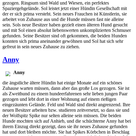
gezogen. Ringsum sind Wald und Wiesen, ein perfektes
Spaziergehgelände. Sol leistet jetzt einer Hündin Gesellschaft mit
der er sich prima versteht. Sein neues Frauchen ist Künstlerin, sie
arbeitet von Zuhause aus und die Hunde müssen fast nie alleine
sein. Sols neue Besitzer haben gezielt einen älteren Hund gesucht
und mit Sol einen absolut liebenswerten unkomplizierten Schmuser
gefunden. Seine Besitzer sind oft gekommen, die beiden Hunden
konnten sich prima aneinander gewöhnen und Sol hat sich sehr
gefreut in sein neues Zuhause zu ziehen.
Anny
Anny
die ängstliche ältere Hündin hat einige Monate auf ein schönes
Zuhause warten müssen, dann aber das große Los gezogen. Sie ist
als Zweithund zu einem hundeerfahrenen sehr lieben jungen Paar
gezogen und lebt dort in einer Wohnung auf einem rießigen
eingezäunten Gelände. Feld und Wald sind direkt angrenzend. Ihre
neuen Besitzer arbeiten bzw. studieren zeitversetzt, so dass sie und
der Wolfspitz Spike nur selten alleine sein müssen. Die beiden
Hunde mochten sich auf Anhieb, und die schüchterne Anny hat bei
ihrem Einzug direkt gezeigt, dass sie ihr neues Zuhause gefunden
hat und dort bleiben möchte. Sie hat Spikes Körbchen in Beschlag