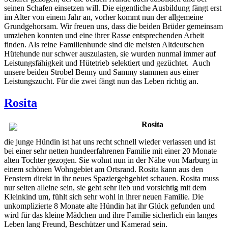
seinen Schafen einsetzen will. Die eigentliche Ausbildung fängt erst
im Alter von einem Jahr an, vorher kommt nun der allgemeine
Grundgehorsam. Wir freuen uns, dass die beiden Brüder gemeinsam
umziehen konnten und eine ihrer Rasse entsprechenden Arbeit
finden. Als reine Familienhunde sind die meisten Altdeutschen
Hütehunde nur schwer auszulasten, sie wurden nunmal immer auf
Leistungsfähigkeit und Hütetrieb selektiert und gezüchtet. Auch
unsere beiden Strobel Benny und Sammy stammen aus einer
Leistungszucht. Für die zwei fängt nun das Leben richtig an.
Rosita
Rosita
die junge Hündin ist hat uns recht schnell wieder verlassen und ist
bei einer sehr netten hundeerfahrenen Familie mit einer 20 Monate
alten Tochter gezogen. Sie wohnt nun in der Nähe von Marburg in
einem schönen Wohngebiet am Ortsrand. Rosita kann aus den
Fenstern direkt in ihr neues Spaziergehgebiet schauen. Rosita muss
nur selten alleine sein, sie geht sehr lieb und vorsichtig mit dem
Kleinkind um, fühlt sich sehr wohl in ihrer neuen Familie. Die
unkomplizierte 8 Monate alte Hündin hat ihr Glück gefunden und
wird für das kleine Mädchen und ihre Familie sicherlich ein langes
Leben lang Freund, Beschützer und Kamerad sein.