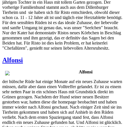
jährigen Tochter in ein Haus mit tollem Garten gezogen. Der
vorherige Familienhund stammt auch aus dem Dillenburger
Tierheim und sie haben sich für Risto entschieden, obwohl dieser
schon ca. 11 - 12 Jahre alt ist und täglich eine Herztablette benötigt.
Für den sensiblen Rüden ist es das ideale Zuhause, der liebevolle
und sanfte Umgang ist genau das, was unser "Seelchen" braucht.
Nur der Kater hat demonstativ Ristos neues Körbchen in Beschlag
genommen und ihm gezeigt, das er definitiv das Sagen bei den
Beiden hat. Für Risto ist dies kein Problem, er hat keinerlei
"Chefallüren", genießt nur seinen liebevollen Altersruhesitz.
Alfonsi
Alfonsi
der hübsche Rüde hat einige Monate auf ein neues Zuhause warten
müssen, dafür aber dann einen Volltreffer gelandet. Er ist zu einem
sehr netten Paar in ein schönes Haus mit Grundstück direkt im
Grünen gezogen. Nachdem der Hund seiner neuen Besitzer
gestorben war, hatten diese die homepage beobachtet und haben
immer wieder nach Alfonsi geschaut. Nach einiger Zeit sind sie ins
Tierheim gekommen und haben sich auf Anhieb in den Rüden
verliebt. Nach dem ersten Spaziergang stand fest, dass Alfonsi
endlich ein neues Zuhause gefunden hat. Und Alfonsi ist glücklich.