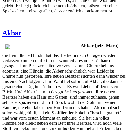
Schon nach wenigen Stunden war es, als hätte er nie woanders
gelebt. Er liegt glücklich in seinem Körbchen, präsentiert seine
Spielsachen und zeigt allen, dass er endlich angekommen ist.
Akbar
Akbar (jetzt Mara)
die freundliche Hündin hat das Tierheim nach 6 Tagen wieder
verlassen können und ist in ihr wunderbares neues Zuhause
gezogen. Ihre Besitzer hatten vor zwei Jahren Churre bei uns
adoptiert, eine Hündin, die Akbar sehr ähnlich war. Leider ist
Churre nun gestorben. Ihre neuen Besitzer suchten dann wieder bei
uns eine Nachfolgerin. Ihre Wahl fiel sofort auf Akbar, die damals
gerade einen Tag im Tierheim war. Es war Liebe auf den ersten
Blick. Und Akbar hat nun das große Los gezogen. Ihre neuen
Besitzer haben ein Haus mit Garten, sind immer zuhause, gehen
sehr viel spazieren und im 1. Stock wohnt der Sohn mit seiner
Familie, die ebenfalls einen Hund von uns haben. Akbar hat sich
sofort wohlgefühlt, hat ein Stofftier der Enkelin "beschlagnahmt"
und war vom ersten Moment an zuhause. Sie hat ein tolles
Kuschelbett direkt neben dem Bett ihrer Besitzer, wird noch viele
Stofftiere bekommen und zukünftig den Himmel auf Erden haben.