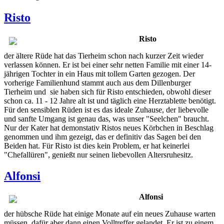
Risto
Risto
der ältere Rüde hat das Tierheim schon nach kurzer Zeit wieder
verlassen können. Er ist bei einer sehr netten Familie mit einer 14-
jährigen Tochter in ein Haus mit tollem Garten gezogen. Der
vorherige Familienhund stammt auch aus dem Dillenburger
Tierheim und sie haben sich für Risto entschieden, obwohl dieser
schon ca. 11 - 12 Jahre alt ist und täglich eine Herztablette benötigt.
Für den sensiblen Rüden ist es das ideale Zuhause, der liebevolle
und sanfte Umgang ist genau das, was unser "Seelchen" braucht.
Nur der Kater hat demonstativ Ristos neues Körbchen in Beschlag
genommen und ihm gezeigt, das er definitiv das Sagen bei den
Beiden hat. Für Risto ist dies kein Problem, er hat keinerlei
"Chefallüren", genießt nur seinen liebevollen Altersruhesitz.
Alfonsi
Alfonsi
der hübsche Rüde hat einige Monate auf ein neues Zuhause warten
müssen, dafür aber dann einen Volltreffer gelandet. Er ist zu einem