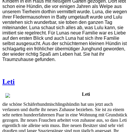
Kindern in ein Haus mit rießigem Garten gezogen. Dort lebt
schon eine Hündin, die vor einigen Jahren als Welpe aus
unserem Tierheim dorthin vermittelt wurde.
Luna, die wegen
ihrer Fledermausohren in Batty umgetauft wurde und Lulu
verstehen sich wunderbar, sie toben den ganzen Tag
miteinander. Luna schaut sich alles ab, was Lulu kann, sie
imitiert sie regelrecht.
Für Lunas neue Familie war es Liebe
auf den ersten Blick und auch Luna hat sich ihre Familie
selbst ausgesucht. Aus der schüchternen kleinen Hündin ist
schlagartig ein fröhlicher übermütiger Junghund geworden,
der wieder richtig Spaß am Leben hat. Sie hat ihr
Traumzuhause gefunden.
Leti
Leti
die schöne Schäferhundmischlingshündin hat uns jetzt auch
verlassen und durfte ihr neues Zuhause beziehen. Sie ist zu einem
sehr netten hundeerfahrenen Paar in eine Wohnung mit Grundstück
gezogen. Ihr neues Frauchen arbeitet von zuhause aus, so dass Leti
eigentlich nie alleine sein muss. Ihre neuen Besitzer sind sehr viel
draußen und lange Spaziergänge sind nun täglich angesagt. Ihr