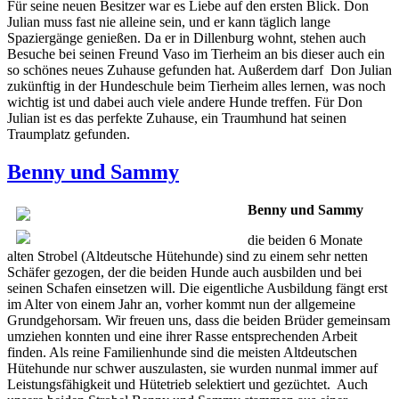
Für seine neuen Besitzer war es Liebe auf den ersten Blick. Don
Julian muss fast nie alleine sein, und er kann täglich lange
Spaziergänge genießen. Da er in Dillenburg wohnt, stehen auch
Besuche bei seinen Freund Vaso im Tierheim an bis dieser auch ein
so schönes neues Zuhause gefunden hat. Außerdem darf Don Julian
zukünftig in der Hundeschule beim Tierheim alles lernen, was noch
wichtig ist und dabei auch viele andere Hunde treffen. Für Don
Julian ist es das perfekte Zuhause, ein Traumhund hat seinen
Traumplatz gefunden.
Benny und Sammy
Benny und Sammy
die beiden 6 Monate
alten Strobel (Altdeutsche Hütehunde) sind zu einem sehr netten
Schäfer gezogen, der die beiden Hunde auch ausbilden und bei
seinen Schafen einsetzen will. Die eigentliche Ausbildung fängt erst
im Alter von einem Jahr an, vorher kommt nun der allgemeine
Grundgehorsam. Wir freuen uns, dass die beiden Brüder gemeinsam
umziehen konnten und eine ihrer Rasse entsprechenden Arbeit
finden. Als reine Familienhunde sind die meisten Altdeutschen
Hütehunde nur schwer auszulasten, sie wurden nunmal immer auf
Leistungsfähigkeit und Hütetrieb selektiert und gezüchtet. Auch