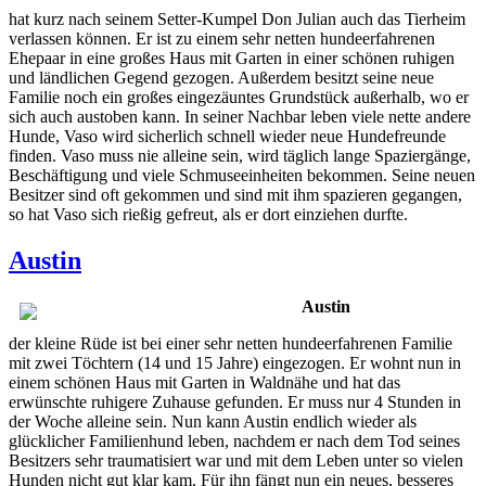
hat kurz nach seinem Setter-Kumpel Don Julian auch das Tierheim
verlassen können. Er ist zu einem sehr netten hundeerfahrenen
Ehepaar in eine großes Haus mit Garten in einer schönen ruhigen
und ländlichen Gegend gezogen. Außerdem besitzt seine neue
Familie noch ein großes eingezäuntes Grundstück außerhalb, wo er
sich auch austoben kann. In seiner Nachbar leben viele nette andere
Hunde, Vaso wird sicherlich schnell wieder neue Hundefreunde
finden. Vaso muss nie alleine sein, wird täglich lange Spaziergänge,
Beschäftigung und viele Schmuseeinheiten bekommen. Seine neuen
Besitzer sind oft gekommen und sind mit ihm spazieren gegangen,
so hat Vaso sich rießig gefreut, als er dort einziehen durfte.
Austin
Austin
der kleine Rüde ist bei einer sehr netten hundeerfahrenen Familie
mit zwei Töchtern (14 und 15 Jahre) eingezogen. Er wohnt nun in
einem schönen Haus mit Garten in Waldnähe und hat das
erwünschte ruhigere Zuhause gefunden. Er muss nur 4 Stunden in
der Woche alleine sein. Nun kann Austin endlich wieder als
glücklicher Familienhund leben, nachdem er nach dem Tod seines
Besitzers sehr traumatisiert war und mit dem Leben unter so vielen
Hunden nicht gut klar kam. Für ihn fängt nun ein neues, besseres