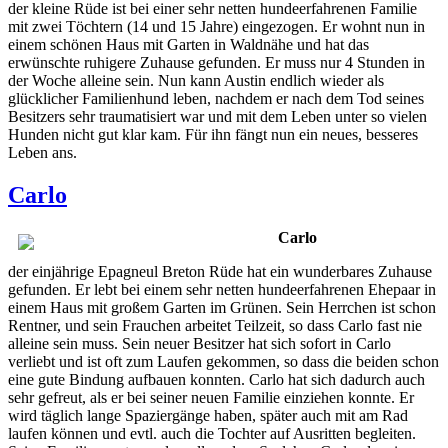
der kleine Rüde ist bei einer sehr netten hundeerfahrenen Familie
mit zwei Töchtern (14 und 15 Jahre) eingezogen. Er wohnt nun in
einem schönen Haus mit Garten in Waldnähe und hat das
erwünschte ruhigere Zuhause gefunden. Er muss nur 4 Stunden in
der Woche alleine sein. Nun kann Austin endlich wieder als
glücklicher Familienhund leben, nachdem er nach dem Tod seines
Besitzers sehr traumatisiert war und mit dem Leben unter so vielen
Hunden nicht gut klar kam. Für ihn fängt nun ein neues, besseres
Leben ans.
Carlo
Carlo
der einjährige Epagneul Breton Rüde hat ein wunderbares Zuhause
gefunden. Er lebt bei einem sehr netten hundeerfahrenen Ehepaar in
einem Haus mit großem Garten im Grünen. Sein Herrchen ist schon
Rentner, und sein Frauchen arbeitet Teilzeit, so dass Carlo fast nie
alleine sein muss. Sein neuer Besitzer hat sich sofort in Carlo
verliebt und ist oft zum Laufen gekommen, so dass die beiden schon
eine gute Bindung aufbauen konnten. Carlo hat sich dadurch auch
sehr gefreut, als er bei seiner neuen Familie einziehen konnte. Er
wird täglich lange Spaziergänge haben, später auch mit am Rad
laufen können und evtl. auch die Tochter auf Ausritten begleiten.