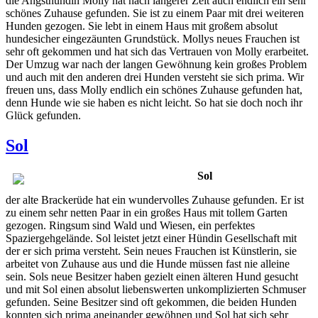
die Angsthündin Molly hat nach längerer Zeit auch endlich ein sehr
schönes Zuhause gefunden. Sie ist zu einem Paar mit drei weiteren
Hunden gezogen. Sie lebt in einem Haus mit großem absolut
hundesicher eingezäunten Grundstück. Mollys neues Frauchen ist
sehr oft gekommen und hat sich das Vertrauen von Molly erarbeitet.
Der Umzug war nach der langen Gewöhnung kein großes Problem
und auch mit den anderen drei Hunden versteht sie sich prima. Wir
freuen uns, dass Molly endlich ein schönes Zuhause gefunden hat,
denn Hunde wie sie haben es nicht leicht. So hat sie doch noch ihr
Glück gefunden.
Sol
Sol
der alte Brackerüde hat ein wundervolles Zuhause gefunden. Er ist
zu einem sehr netten Paar in ein großes Haus mit tollem Garten
gezogen. Ringsum sind Wald und Wiesen, ein perfektes
Spaziergehgelände. Sol leistet jetzt einer Hündin Gesellschaft mit
der er sich prima versteht. Sein neues Frauchen ist Künstlerin, sie
arbeitet von Zuhause aus und die Hunde müssen fast nie alleine
sein. Sols neue Besitzer haben gezielt einen älteren Hund gesucht
und mit Sol einen absolut liebenswerten unkomplizierten Schmuser
gefunden. Seine Besitzer sind oft gekommen, die beiden Hunden
konnten sich prima aneinander gewöhnen und Sol hat sich sehr