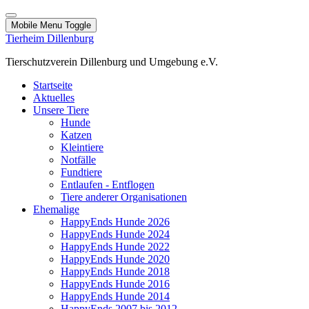
Mobile Menu Toggle
Tierheim Dillenburg
Tierschutzverein Dillenburg und Umgebung e.V.
Startseite
Aktuelles
Unsere Tiere
Hunde
Katzen
Kleintiere
Notfälle
Fundtiere
Entlaufen - Entflogen
Tiere anderer Organisationen
Ehemalige
HappyEnds Hunde 2026
HappyEnds Hunde 2024
HappyEnds Hunde 2022
HappyEnds Hunde 2020
HappyEnds Hunde 2018
HappyEnds Hunde 2016
HappyEnds Hunde 2014
HappyEnds 2007 bis 2012