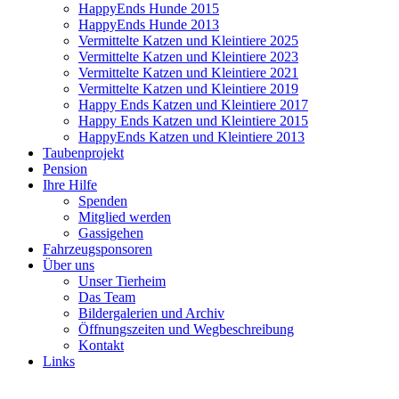
HappyEnds Hunde 2015
HappyEnds Hunde 2013
Vermittelte Katzen und Kleintiere 2025
Vermittelte Katzen und Kleintiere 2023
Vermittelte Katzen und Kleintiere 2021
Vermittelte Katzen und Kleintiere 2019
Happy Ends Katzen und Kleintiere 2017
Happy Ends Katzen und Kleintiere 2015
HappyEnds Katzen und Kleintiere 2013
Taubenprojekt
Pension
Ihre Hilfe
Spenden
Mitglied werden
Gassigehen
Fahrzeugsponsoren
Über uns
Unser Tierheim
Das Team
Bildergalerien und Archiv
Öffnungszeiten und Wegbeschreibung
Kontakt
Links