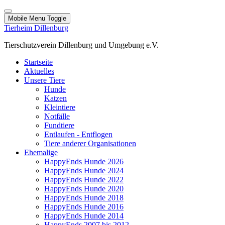
Mobile Menu Toggle
Tierheim Dillenburg
Tierschutzverein Dillenburg und Umgebung e.V.
Startseite
Aktuelles
Unsere Tiere
Hunde
Katzen
Kleintiere
Notfälle
Fundtiere
Entlaufen - Entflogen
Tiere anderer Organisationen
Ehemalige
HappyEnds Hunde 2026
HappyEnds Hunde 2024
HappyEnds Hunde 2022
HappyEnds Hunde 2020
HappyEnds Hunde 2018
HappyEnds Hunde 2016
HappyEnds Hunde 2014
HappyEnds 2007 bis 2012