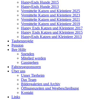
HappyEnds Hunde 2015
HappyEnds Hunde 2013
Vermittelte Katzen und Kleintiere 2025
Vermittelte Katzen und Kleintiere 2023
Vermittelte Katzen und Kleintiere 2021
Vermittelte Katzen und Kleintiere 2019
Happy Ends Katzen und Kleintiere 2017
Happy Ends Katzen und Kleintiere 2015
HappyEnds Katzen und Kleintiere 2013
Taubenprojekt
Pension
Ihre Hilfe
Spenden
Mitglied werden
Gassigehen
Fahrzeugsponsoren
Über uns
Unser Tierheim
Das Team
Bildergalerien und Archiv
Öffnungszeiten und Wegbeschreibung
Kontakt
Links