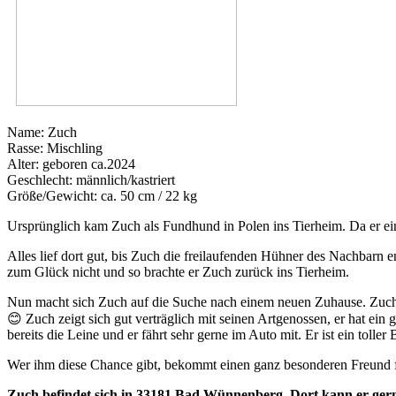
Name: Zuch
Rasse: Mischling
Alter: geboren ca.2024
Geschlecht: männlich/kastriert
Größe/Gewicht: ca. 50 cm / 22 kg
Ursprünglich kam Zuch als Fundhund in Polen ins Tierheim. Da er ein 
Alles lief dort gut, bis Zuch die freilaufenden Hühner des Nachbarn 
zum Glück nicht und so brachte er Zuch zurück ins Tierheim.
Nun macht sich Zuch auf die Suche nach einem neuen Zuhause. Zuch ist
😊 Zuch zeigt sich gut verträglich mit seinen Artgenossen, er hat ei
bereits die Leine und er fährt sehr gerne im Auto mit. Er ist ein toll
Wer ihm diese Chance gibt, bekommt einen ganz besonderen Freund 
Zuch befindet sich in 33181 Bad Wünnenberg. Dort kann er ger