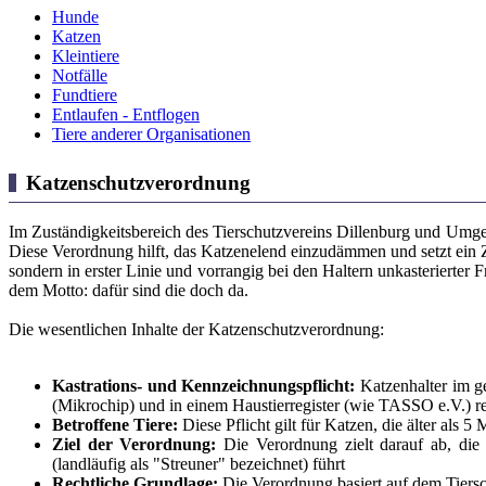
Hunde
Katzen
Kleintiere
Notfälle
Fundtiere
Entlaufen - Entflogen
Tiere anderer Organisationen
Katzenschutzverordnung
Im Zuständigkeitsbereich des Tierschutzvereins Dillenburg und Um
Diese Verordnung hilft, das Katzenelend einzudämmen und setzt ein
sondern in erster Linie und vorrangig bei den Haltern unkasterierter 
dem Motto: dafür sind die doch da.
Die wesentlichen Inhalte der Katzenschutzverordnung:
Kastrations- und Kennzeichnungspflicht:
Katzenhalter im g
(Mikrochip) und in einem Haustierregister (wie TASSO e.V.) re
Betroffene Tiere:
Diese Pflicht gilt für Katzen, die älter al
Ziel der Verordnung:
Die Verordnung zielt darauf ab, die 
(landläufig als "Streuner" bezeichnet) führt
Rechtliche Grundlage:
Die Verordnung basiert auf dem Tiers