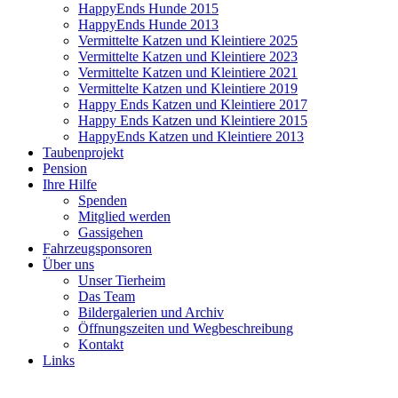
HappyEnds Hunde 2015
HappyEnds Hunde 2013
Vermittelte Katzen und Kleintiere 2025
Vermittelte Katzen und Kleintiere 2023
Vermittelte Katzen und Kleintiere 2021
Vermittelte Katzen und Kleintiere 2019
Happy Ends Katzen und Kleintiere 2017
Happy Ends Katzen und Kleintiere 2015
HappyEnds Katzen und Kleintiere 2013
Taubenprojekt
Pension
Ihre Hilfe
Spenden
Mitglied werden
Gassigehen
Fahrzeugsponsoren
Über uns
Unser Tierheim
Das Team
Bildergalerien und Archiv
Öffnungszeiten und Wegbeschreibung
Kontakt
Links