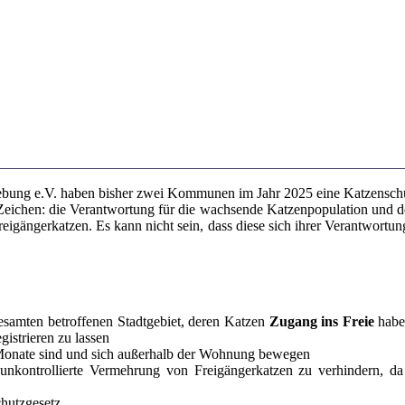
gebung e.V. haben bisher zwei Kommunen im Jahr 2025 eine Katzenschu
 Zeichen: die Verantwortung für die wachsende Katzenpopulation und d
Freigängerkatzen. Es kann nicht sein, dass diese sich ihrer Verantwortun
esamten betroffenen Stadtgebiet, deren Katzen
Zugang ins Freie
haben
gistrieren zu lassen
s 5 Monate sind und sich außerhalb der Wohnung bewegen
unkontrollierte Vermehrung von Freigängerkatzen zu verhindern, da
chutzgesetz