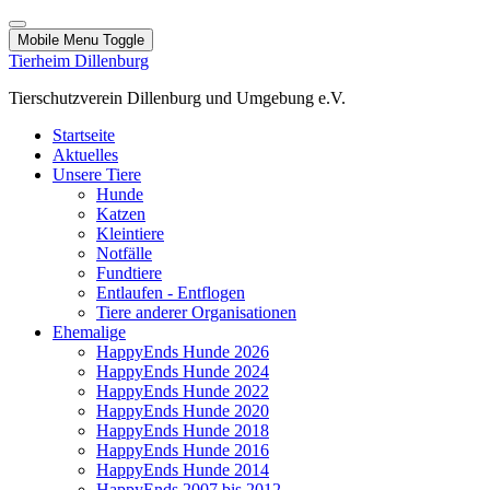
Mobile Menu Toggle
Tierheim Dillenburg
Tierschutzverein Dillenburg und Umgebung e.V.
Startseite
Aktuelles
Unsere Tiere
Hunde
Katzen
Kleintiere
Notfälle
Fundtiere
Entlaufen - Entflogen
Tiere anderer Organisationen
Ehemalige
HappyEnds Hunde 2026
HappyEnds Hunde 2024
HappyEnds Hunde 2022
HappyEnds Hunde 2020
HappyEnds Hunde 2018
HappyEnds Hunde 2016
HappyEnds Hunde 2014
HappyEnds 2007 bis 2012